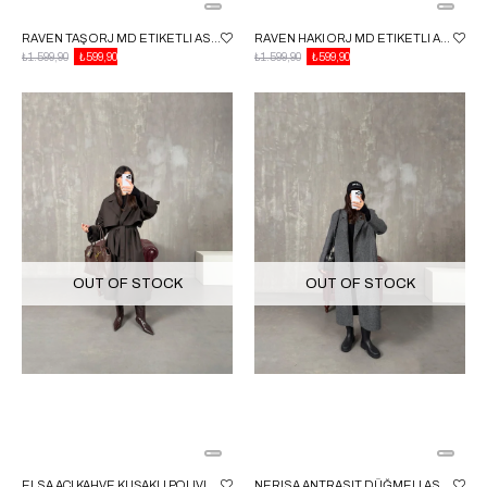
RAVEN TAŞ ORJ MD ETIKETLI ASTARLI ATKI DETAYLI TRENÇKOT
RAVEN HAKI ORJ MD ETIKETLI ASTARLI ATKI DETAYLI TRENÇKOT
₺1.599,90
₺599,90
₺1.599,90
₺599,90
OUT OF STOCK
OUT OF STOCK
ELSA ACI KAHVE KUŞAKLI POLIVISKON ASTARLI TASARIM PREMIUM TRENÇKOT
NERISA ANTRASIT DÜĞMELI ASTARLI PREMIUM KABAN