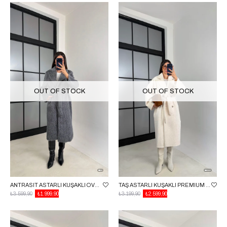
OUT OF STOCK
OUT OF STOCK
ANTRASIT ASTARLI KUŞAKLI OVERSIZE KÜRK KABAN GAUS-00543
TAŞ ASTARLI KUŞAKLI PREMIUM PELUŞ KABAN GAUS-00565
₺3.599,90
₺1.999,90
₺3.199,90
₺2.599,90