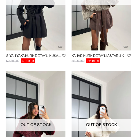
SIYAH YAKA KÜRK DETAYLI KUŞAKLI KABAN GAUS-00600
KAHVE KÜRK DETAYLI ASTARLI KAŞE MONT GAUS-00559
₺2.599,90
₺1.999,90
₺2.999,90
₺2.199,90
OUT OF STOCK
OUT OF STOCK