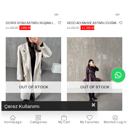
DORIS SIYAH ASTARLI KUŞAKLI DERI ORTA BOY TRENÇKOT
VECO ACI KAHVE ASTARLI DÜĞMELI PREMIUM KABAN
₺1.399,90
₺999,90
₺3.000,00
₺1.399,90
OUT OF STOCK
OUT OF STOCK
Çerez Kullanımı
Homepage
Categories
My Cart
My Favorites
Member Log In