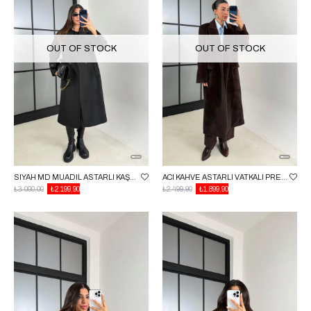
OUT OF STOCK
OUT OF STOCK
SIYAH MD MUADIL ASTARLI KAŞE KABAN GAUS-00613
ACI KAHVE ASTARLI VATKALI PREMIUM KÜRK KABAN GAUS-00582
₺3.000,00
₺2.199,90
₺2.499,90
₺1.899,90