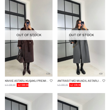
OUT OF STOCK
OUT OF STOCK
KAHVE ASTARLI KUŞAKLI PREMIUM PELUŞ KABAN GAUS-00565
ANTRASIT MD MUADIL ASTARLI KAŞE KABAN GAUS-00613
₺3.199,90
₺2.599,90
₺3.000,00
₺2.199,90