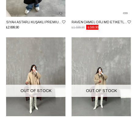
SIYAH ASTARLI KUŞAKLI PREMIUM KAŞE KABAN GAUS-00505
RAVEN CAMEL ORJ MD ETIKETLI ASTARLI ATKI DETAYLI TRENÇKOT
₺2.699,90
₺1.599,90
₺599,90
OUT OF STOCK
OUT OF STOCK