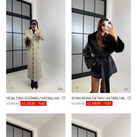
YEŞIL ÖNÜ DÜĞMELI VATKALI ASTARLI PREMIUM KAŞE KABAN GAUS-01030
SIYAH KÜRK DETAYLI ASTARLI KAŞE MONT GAUS-00559
₺2.899,90
₺1.100,00
%62
₺2.999,90
₺1.499,90
%50