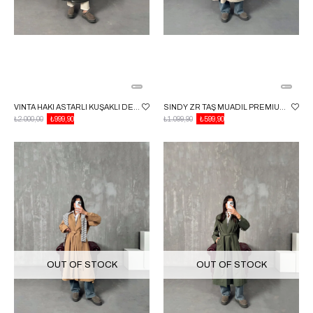
VINTA HAKI ASTARLI KUŞAKLI DERI TRENÇKOT
SINDY ZR TAŞ MUADIL PREMIUM ASTARSIZ KUŞAKLI TRENÇKOT
₺2.000,00
₺999,90
₺1.099,90
₺599,90
OUT OF STOCK
OUT OF STOCK