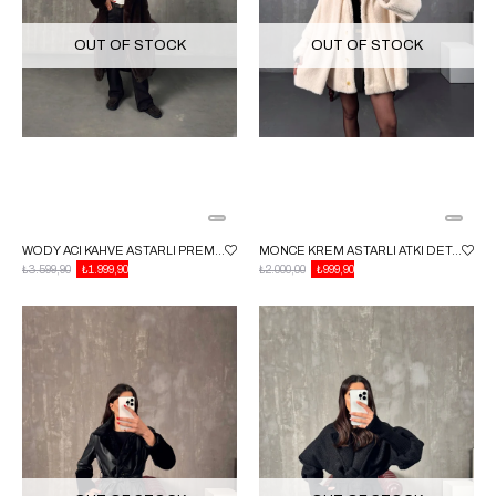
OUT OF STOCK
OUT OF STOCK
WODY ACI KAHVE ASTARLI PREMIUM KÜRK KABAN
MONCE KREM ASTARLI ATKI DETAYLI PELUŞ KABAN
₺3.599,90
₺1.999,90
₺2.000,00
₺999,90