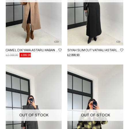
CAMEL DIK YAKA ASTARLI KABAN GAUS-00846
SIYAH SLIM CUT VATKALI ASTARLI ÖNÜ DÜĞMELI KABAN GAUS-00835
₺2.399,90
₺999,90
₺2.899,90
OUT OF STOCK
OUT OF STOCK