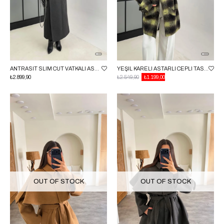
ANTRASIT SLIM CUT VATKALI ASTARLI ÖNÜ DÜĞMELI KABAN GAUS-00835
YEŞIL KARELI ASTARLI CEPLI TASARIM KABAN GAUS-00804
₺2.899,90
₺2.549,90
₺1.199,00
OUT OF STOCK
OUT OF STOCK