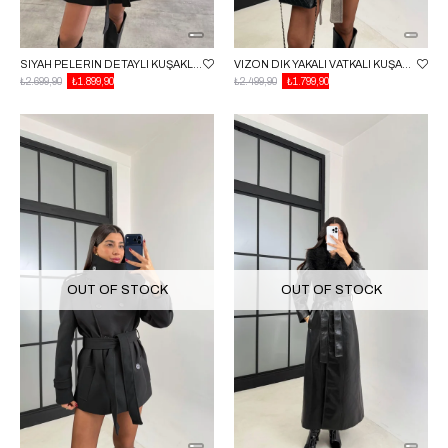
SIYAH PELERIN DETAYLI KUŞAKLI ASTARLI KABAN GAUS-00727
VIZON DIK YAKALI VATKALI KUŞAKLI KAŞE KABAN GAUS-00704
₺2.699,90
₺1.899,90
₺2.499,90
₺1.799,90
OUT OF STOCK
OUT OF STOCK