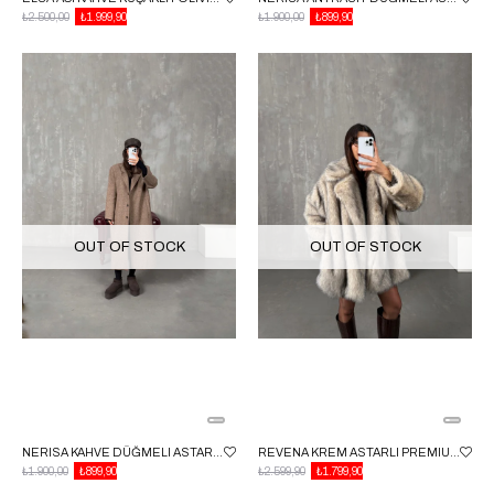
₺2.500,00
₺1.999,90
₺1.900,00
₺899,90
OUT OF STOCK
OUT OF STOCK
NERISA KAHVE DÜĞMELI ASTARLI PREMIUM KABAN
REVENA KREM ASTARLI PREMIUM KÜRK
₺1.900,00
₺899,90
₺2.599,90
₺1.799,90