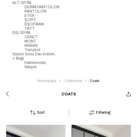
ALT GİYİM
DENİM PANTOLON
PANTOLON
ETEK
ŞORT
EŞOFMAN
TAYT
DIŞ GİYİM
CEKET
MONT
KABAN
Trençkot
Sezon Sonu Dev İndirim
+ Bilgi
Hakkımızda
İletişim
Homepage
Outerwear
Coats
COATS
Sort
Filtering