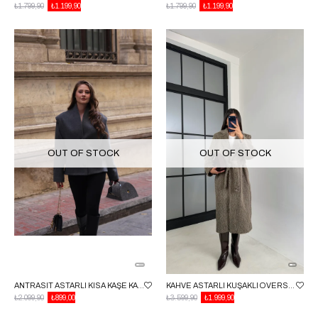
₺1.799,90
₺1.199,90
₺1.799,90
₺1.199,90
OUT OF STOCK
OUT OF STOCK
ANTRASIT ASTARLI KISA KAŞE KABAN GAUS-00667
KAHVE ASTARLI KUŞAKLI OVERSIZE KÜRK KABAN GAUS-00543
₺2.099,90
₺899,00
₺3.599,90
₺1.999,90