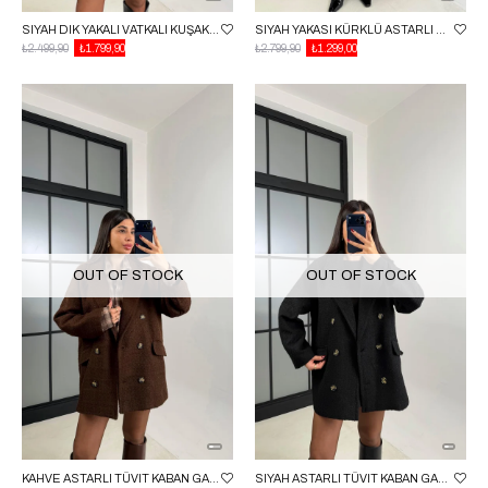
SIYAH DIK YAKALI VATKALI KUŞAKLI KAŞE KABAN GAUS-00704
SIYAH YAKASI KÜRKLÜ ASTARLI DERI KABAN GAUS-00685
₺2.499,90
₺1.799,90
₺2.799,90
₺1.299,00
OUT OF STOCK
OUT OF STOCK
KAHVE ASTARLI TÜVIT KABAN GAUS-00663
SIYAH ASTARLI TÜVIT KABAN GAUS-00663