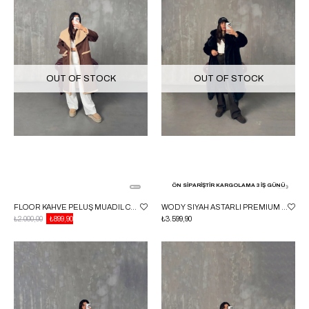
OUT OF STOCK
OUT OF STOCK
ÖN SİPARİŞTİR KARGOLAMA 3 İŞ GÜNÜ
FLOOR KAHVE PELUŞ MUADIL CEPLI KABAN
WODY SIYAH ASTARLI PREMIUM KÜRK KABAN
₺2.000,00
₺899,90
₺3.599,90