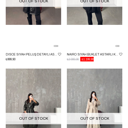
OUT OF STOCK
OUT OF STOCK
DISCE SIYAH PELUŞ DETAYLI ASTARLI KUŞAKLI DERI TRENÇKOT
NAIRO SIYAH BUKLET ASTARLI KUŞAKLI KABAN
₺999,90
₺2.000,00
₺1.199,90
OUT OF STOCK
OUT OF STOCK