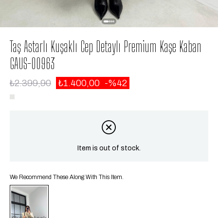
Taş Astarlı Kuşaklı Cep Detaylı Premium Kaşe Kaban
GAUS-00963
₺2.399,90
₺1.400,00
42
Item is out of stock.
We Recommend These Along With This Item.