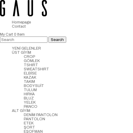
Homepage
Contact
My Cart
0
Item
YENİ GELENLER
ÜST GİYİM
CROP
GÖMLEK
TSHIRT
SWEATSHIRT
ELBİSE
KAZAK
TAKIM
BODYSUİT
TULUM
HIRKA
BLUZ
YELEK
PANCO
ALT GİYİM
DENİM PANTOLON
PANTOLON
ETEK
ŞORT
EŞOFMAN