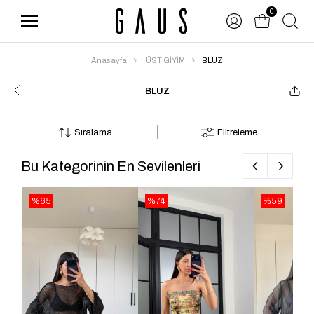
0
Anasayfa
ÜST GİYİM
BLUZ
BLUZ
Sıralama
Filtreleme
‹
›
Bu Kategorinin En Sevilenleri
%65
%74
%59