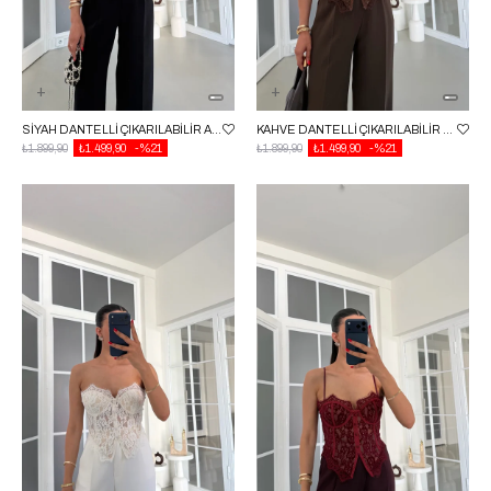
SIYAH DANTELLI ÇIKARILABILIR ASKILI KORSE BLUZ GAUS-01860
KAHVE DANTELLI ÇIKARILABILIR ASKILI KORSE BLUZ GAUS-01860
₺1.899,90
₺1.499,90
%21
₺1.899,90
₺1.499,90
%21