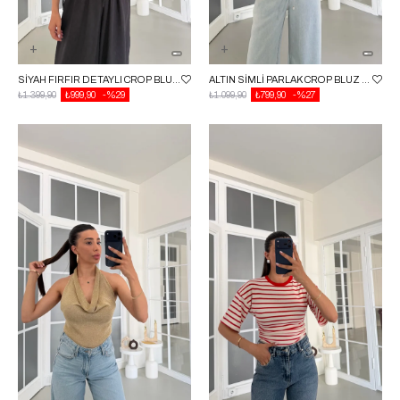
SIYAH FIRFIR DETAYLI CROP BLUZ GAUS-01741 GAUS-01763
ALTIN SIMLI PARLAK CROP BLUZ GAUS-01764 GAUS-01744
₺1.399,90
₺999,90
%29
₺1.099,90
₺799,90
%27