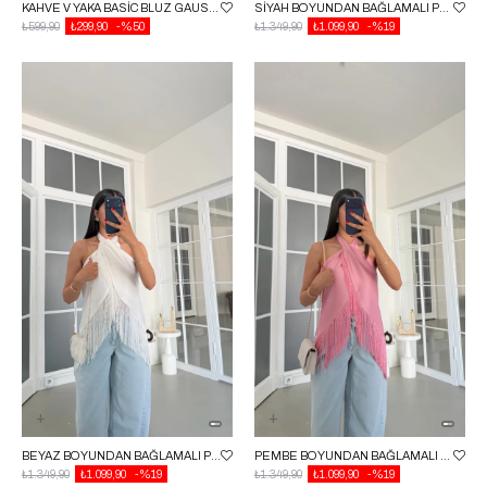
KAHVE V YAKA BASIC BLUZ GAUS-01742
SIYAH BOYUNDAN BAĞLAMALI PÜSKÜLLÜ SATEN BLUZ GAUS-01818
₺599,90
₺299,90
%50
₺1.349,90
₺1.099,90
%19
BEYAZ BOYUNDAN BAĞLAMALI PÜSKÜLLÜ SATEN BLUZ GAUS-01818
PEMBE BOYUNDAN BAĞLAMALI PÜSKÜLLÜ SATEN BLUZ GAUS-01818
₺1.349,90
₺1.099,90
%19
₺1.349,90
₺1.099,90
%19