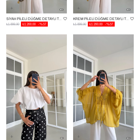
SIYAH PILELI DÜĞME DETAYLI TASARIM KORSE GAUS-01621
KREM PILELI DÜĞME DETAYLI TASARIM KORSE GAUS-01621
₺1.899,90
₺1.200,00
%37
₺1.899,90
₺1.200,00
%37