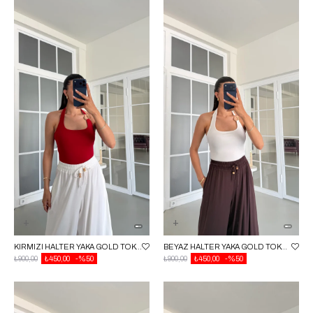
KIRMIZI HALTER YAKA GOLD TOKA DETAYLI BLUZ GAUS-01714
BEYAZ HALTER YAKA GOLD TOKA DETAYLI BLUZ GAUS-01714
₺900,00
₺450,00
%50
₺900,00
₺450,00
%50