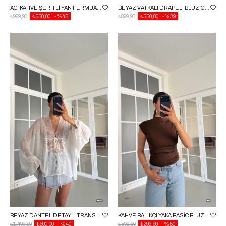
ACI KAHVE ŞERITLI YAN FERMUARLI BLUZ GAUS-01715
BEYAZ VATKALI DRAPELI BLUZ GAUS-01725
₺999,90
₺550,00
%45
₺899,90
₺550,00
%39
BEYAZ DANTEL DETAYLI TRANSPARAN BLUZ GAUS-01648
KAHVE BALIKÇI YAKA BASIC BLUZ GAUS-01688
₺1.499,90
₺900,00
%40
₺599,90
₺299,90
%50