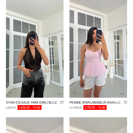
SIYAH DEGAJE YAKA SIMLI BLUZ GAUS-01744
PEMBE AYARLANABILIR ASKILI LIKRALI KORSE GAUS-01719
₺999,90
₺550,00
%45
₺1.299,90
₺700,00
%46