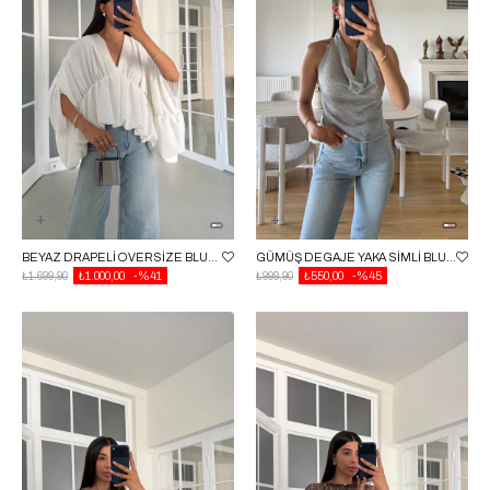
BEYAZ DRAPELI OVERSIZE BLUZ GAUS-01767
GÜMÜŞ DEGAJE YAKA SIMLI BLUZ GAUS-01744
₺1.699,90
₺1.000,00
%41
₺999,90
₺550,00
%45