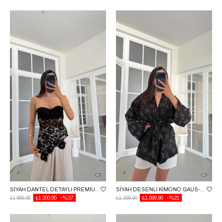
SIYAH DANTEL DETAYLI PREMIUM KORSE GAUS-01810
SIYAH DESENLI KIMONO GAUS-01788
₺1.899,90
₺1.200,00
%37
₺1.399,90
₺1.099,90
%21