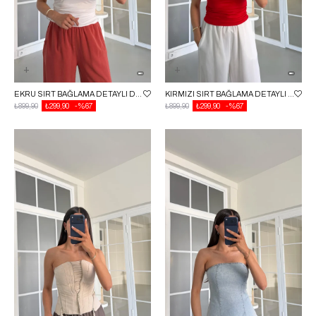
EKRU SIRT BAĞLAMA DETAYLI DRAPELI BLUZ GAUS-01588
KIRMIZI SIRT BAĞLAMA DETAYLI DRAPELI BLUZ GAUS-01588
₺899,90
₺299,90
%67
₺899,90
₺299,90
%67