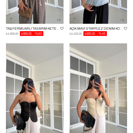
TAŞ FERMUARLI TASARIM KETEN KORSE GAUS-01668
AÇIK MAVI STARPLEZ DENIM KORSE BLUZ GAUS-01623
₺1.899,90
₺900,00
%53
₺1.100,00
₺600,00
%45