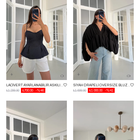
LACIVERT AYARLANABILIR ASKILI LIKRALI KORSE GAUS-01719
SIYAH DRAPELI OVERSIZE BLUZ GAUS-01767
₺1.299,90
₺700,00
%46
₺1.699,90
₺1.000,00
%41