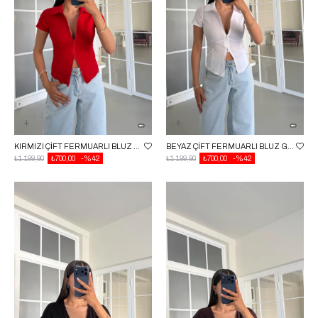
KIRMIZI ÇIFT FERMUARLI BLUZ GAUS-01604
BEYAZ ÇIFT FERMUARLI BLUZ GAUS-01604
₺1.199,90
₺700,00
%42
₺1.199,90
₺700,00
%42