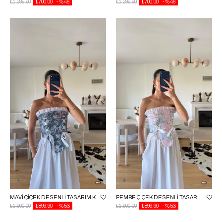
₺1.299,90
₺700,00
%46
₺1.299,90
₺700,00
%46
MAVI ÇIÇEK DESENLI TASARIM KORSE GAUS-01611
PEMBE ÇIÇEK DESENLI TASARIM KORSE GAUS-01611
₺1.900,00
₺899,90
%53
₺1.900,00
₺899,90
%53