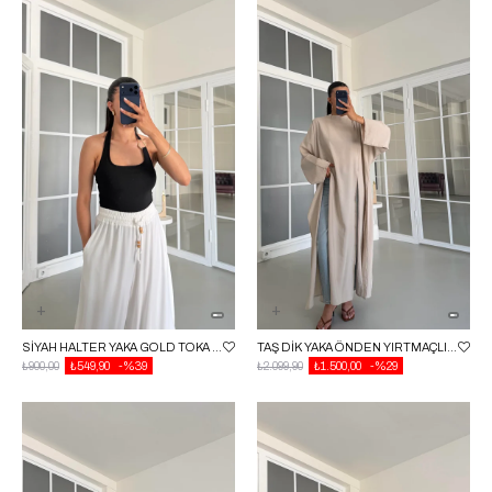
SIYAH HALTER YAKA GOLD TOKA DETAYLI BLUZ GAUS-01714
TAŞ DIK YAKA ÖNDEN YIRTMAÇLI TUNIK GAUS-01625
₺900,00
₺549,90
%39
₺2.099,90
₺1.500,00
%29