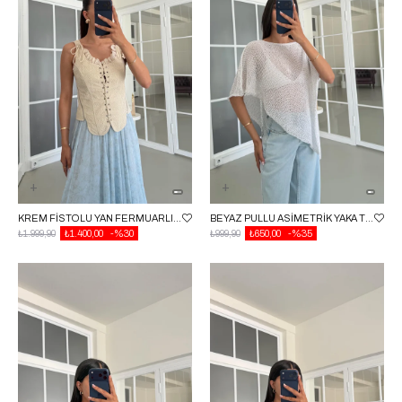
KREM FISTOLU YAN FERMUARLI KORSE GAUS-01704
BEYAZ PULLU ASIMETRIK YAKA TRIKO BLUZ GAUS-01700
₺1.999,90
₺1.400,00
%30
₺999,90
₺650,00
%35