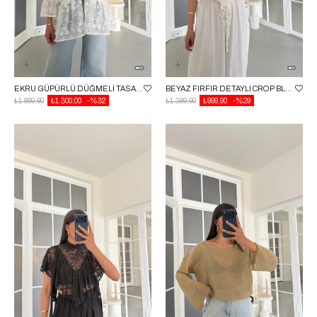
EKRU GÜPÜRLÜ DÜĞMELI TASARIM BLUZ GAUS-01765
BEYAZ FIRFIR DETAYLI CROP BLUZ GAUS-01741 GAUS-01763
₺1.899,90
₺1.300,00
%32
₺1.399,90
₺999,90
%29