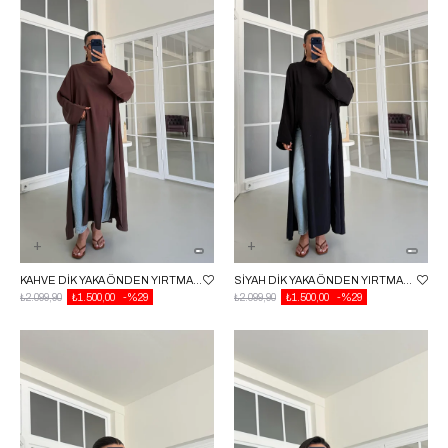
KAHVE DIK YAKA ÖNDEN YIRTMAÇLI TUNIK GAUS-01625
SIYAH DIK YAKA ÖNDEN YIRTMAÇLI TUNIK GAUS-01625
₺2.099,90
₺1.500,00
%29
₺2.099,90
₺1.500,00
%29