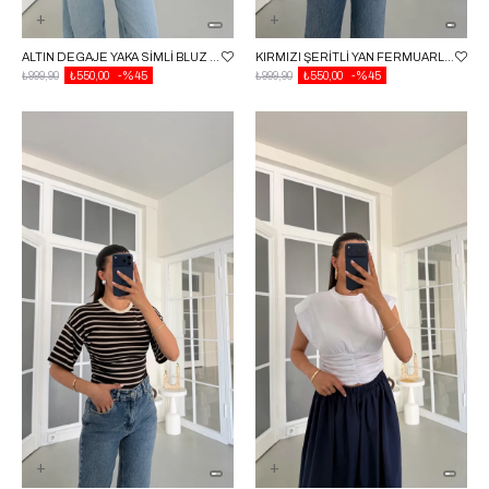
ALTIN DEGAJE YAKA SIMLI BLUZ GAUS-01744
KIRMIZI ŞERITLI YAN FERMUARLI BLUZ GAUS-01715
₺999,90
₺550,00
%45
₺999,90
₺550,00
%45