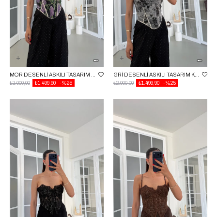
MOR DESENLI ASKILI TASARIM KORSE GAUS-01864
GRI DESENLI ASKILI TASARIM KORSE GAUS-01864
₺2.000,00
₺1.499,90
%25
₺2.000,00
₺1.499,90
%25