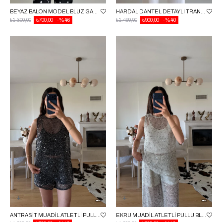
BEYAZ BALON MODEL BLUZ GAUS-01643
HARDAL DANTEL DETAYLI TRANSPARAN BLUZ GAUS-01648
₺1.300,00
₺700,00
%46
₺1.499,90
₺900,00
%40
ANTRASIT MUADIL ATLETLI PULLU BLUZ GAUS-01650
EKRU MUADIL ATLETLI PULLU BLUZ GAUS-01650