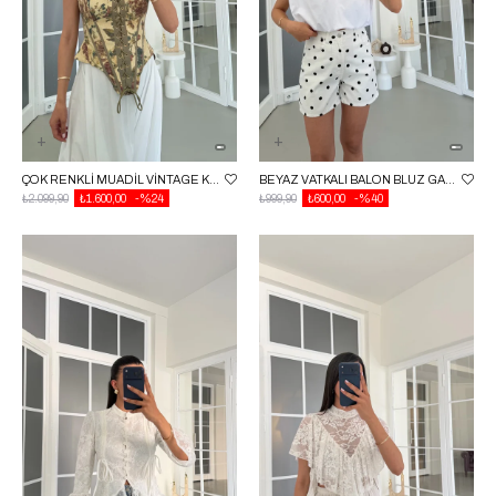
ÇOK RENKLI MUADIL VINTAGE KORSE GAUS-01775
BEYAZ VATKALI BALON BLUZ GAUS-01748
₺2.099,90
₺1.600,00
%24
₺999,90
₺600,00
%40