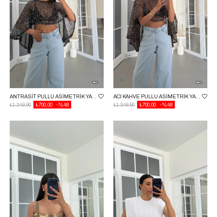
ANTRASIT PULLU ASIMETRIK YAKA BLUZ GAUS-01781
ACI KAHVE PULLU ASIMETRIK YAKA BLUZ GAUS-01781
₺1.349,90
₺700,00
%48
₺1.349,90
₺700,00
%48