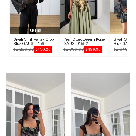
Tükendi
Siyah Simli Parlak Crop
Yeşil Çiçek Desenli Korse
Siyah Şal Deta
Bluz GAUS-01595
GAUS-01552
Bluz GAUS-
₺1.299,90
₺1.899,90
₺1.349,90
₺450,00
₺499,90