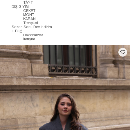
TAYT
DIŞ GİYİM
CEKET
MONT
KABAN
Trençkot
Sezon Sonu Dev İndirim
+ Bilgi
Hakkımızda
İletişim