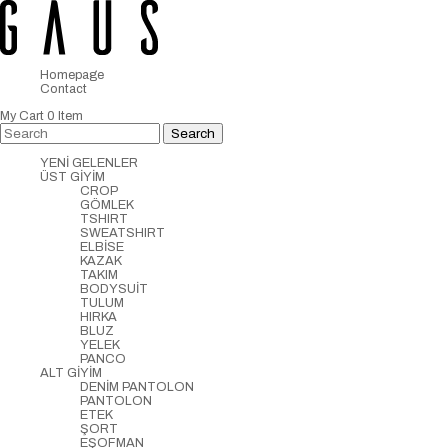
Homepage
Contact
My Cart
0
Item
YENİ GELENLER
ÜST GİYİM
CROP
GÖMLEK
TSHIRT
SWEATSHIRT
ELBİSE
KAZAK
TAKIM
BODYSUİT
TULUM
HIRKA
BLUZ
YELEK
PANCO
ALT GİYİM
DENİM PANTOLON
PANTOLON
ETEK
ŞORT
EŞOFMAN