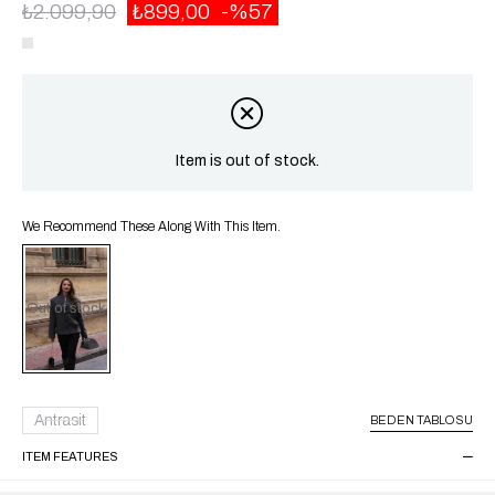
₺2.099,90
₺899,00
57
Item is out of stock.
We Recommend These Along With This Item.
Out of stock
Antrasit
BEDEN TABLOSU
ITEM FEATURES