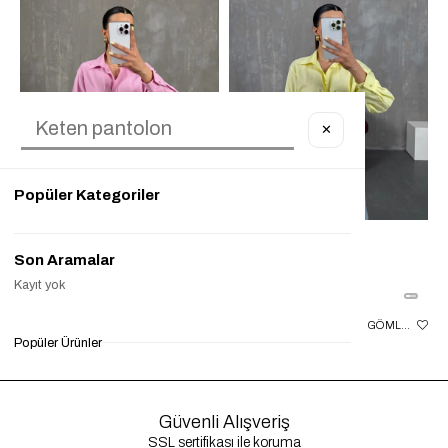
✕
Popüler Kategoriler
Son Aramalar
Kayıt yok
PEMBE GIPELI BEL LASTIKLI GÖMLEK GAUS00087
SARI GIPELI BEL LASTIKLI GÖMLEK GAUS00087
Popüler Ürünler
₺950,00
₺300,00
%68
₺950,00
₺249,90
%74
₺9
Güvenli Alışveriş
SSL sertifikası ile koruma