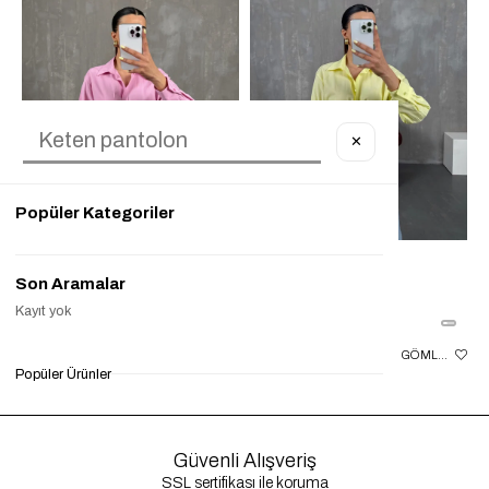
✕
Popüler Kategoriler
Son Aramalar
Kayıt yok
PEMBE GIPELI BEL LASTIKLI GÖMLEK GAUS00087
SARI GIPELI BEL LASTIKLI GÖMLEK GAUS00087
Popüler Ürünler
₺950,00
₺300,00
%68
₺950,00
₺249,90
%74
₺9
Güvenli Alışveriş
SSL sertifikası ile koruma