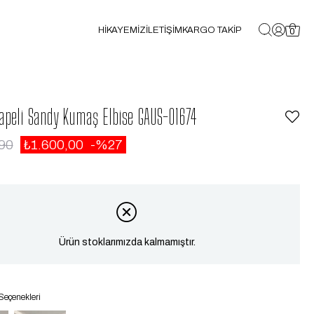
HİKAYEMİZ
İLETİŞİM
KARGO TAKİP
0
apeli Sandy Kumaş Elbise GAUS-01674
90
₺1.600,00
27
Ürün stoklarımızda kalmamıştır.
Seçenekleri