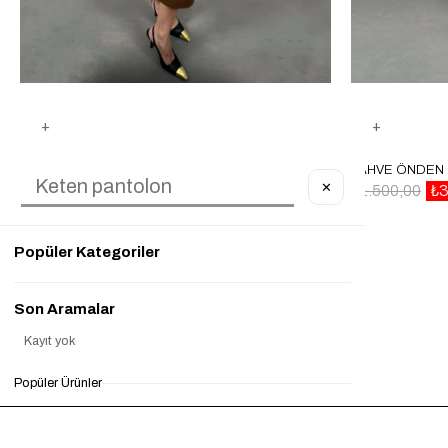
KAHVE YAN MINI KEMER DETAYLI ELBISE GAUS00055
✕
₺1.500,00
₺450,00
%70
₺1.500,00
₺3
Popüler Kategoriler
Son Aramalar
Kayıt yok
Popüler Ürünler