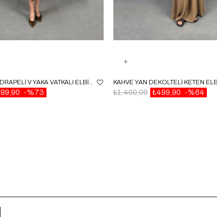
KAHVE ÖNDEN DRAPELI V YAKA VATKALI ELBISE GAUS00056
99,90
%73
₺1.400,00
₺499,90
%64