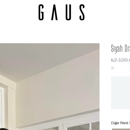
Siyah Dr
₺2.199,
Diğer Renk 