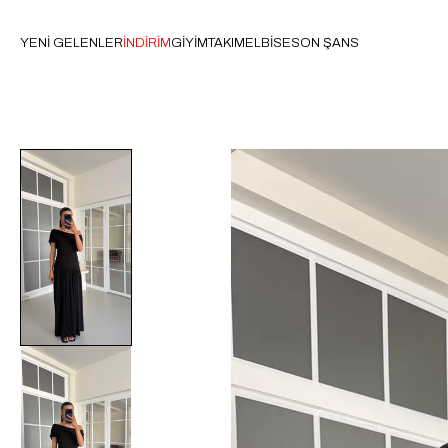
YENİ GELENLER
İNDİRİM
GİYİM
TAKIM
ELBİSE
SON ŞANS