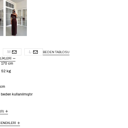
Tükendi
M
L
BEDEN TABLOSU
LIKLERI
: 170 cm
: 52 kg
4 cm
beden kullanılmıştır
(0)
ENEKLERI