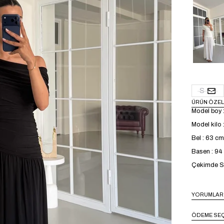
S
ÜRÜN ÖZEL
Model boy 
Model kilo 
Bel : 63 cm
Basen : 9
Çekimde S 
YORUMLAR
ÖDEME SEÇ