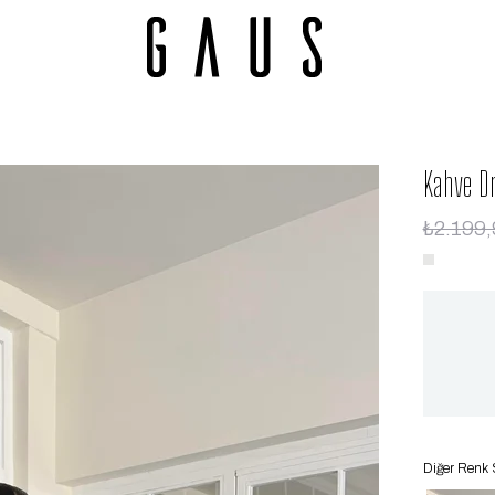
Kahve Dr
₺2.199,
Diğer Renk 