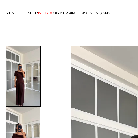
YENİ GELENLER
İNDİRİM
GİYİM
TAKIM
ELBİSE
SON ŞANS