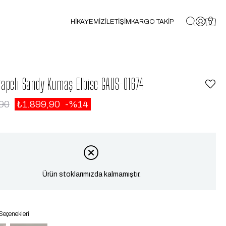
HİKAYEMİZ
İLETİŞİM
KARGO TAKİP
0
apeli Sandy Kumaş Elbise GAUS-01674
90
₺1.899,90
14
Ürün stoklarımızda kalmamıştır.
Seçenekleri