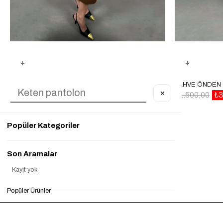
KAHVE YAN MINI KEMER DETAYLI ELBISE GAUS00055
✕
₺1.500,00
₺450,00
%70
₺1.500,00
₺3
Popüler Kategoriler
Son Aramalar
Kayıt yok
Popüler Ürünler