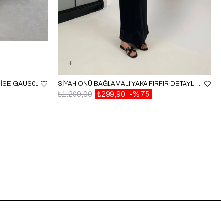
KAHVE YAN DEKOLTELI KETEN ELBISE GAUS00255
SIYAH ÖNÜ BAĞLAMALI YAKA FIRFIR DETAYLI ELBISE GAUS00347
₺1.200,00
₺299,90
%75