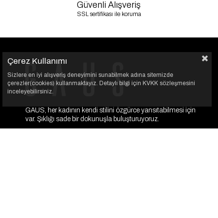
Güvenli Alışveriş
SSL sertifikası ile koruma
Çerez Kullanımı
Sizlere en iyi alışveriş deneyimini sunabilmek adına sitemizde
çerezler(cookies) kullanmaktayız. Detaylı bilgi için KVKK sözleşmesini
inceleyebilirsiniz.
GAUS, her kadının kendi stilini özgürce yansıtabilmesi için
var. Şıklığı sade bir dokunuşla buluşturuyoruz.