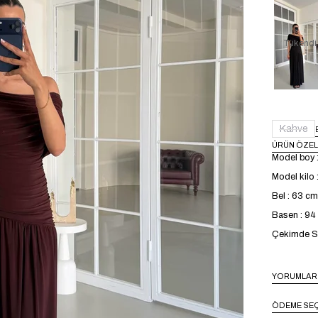
Tükendi
Kahve
ÜRÜN ÖZEL
Model boy 
Model kilo 
Bel : 63 cm
Basen : 9
Çekimde S 
YORUMLAR
ÖDEME SEÇ