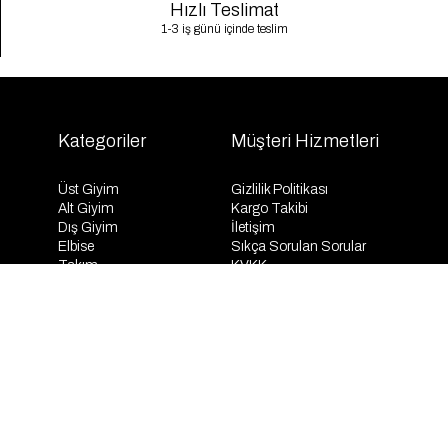
Hızlı Teslimat
1-3 iş günü içinde teslim
Kategoriler
Müşteri Hizmetleri
Üst Giyim
Gizlilik Politikası
Alt Giyim
Kargo Takibi
Dış Giyim
İletişim
Elbise
Sıkça Sorulan Sorular
Takım
KVKK
İndirim
Mesafeli Satış Sözleşmesi