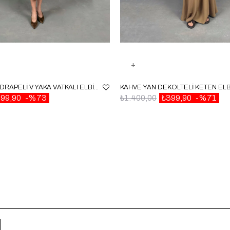
KAHVE ÖNDEN DRAPELI V YAKA VATKALI ELBISE GAUS00056
99,90
%73
₺1.400,00
₺399,90
%71