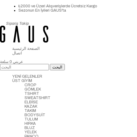
₺2000 ve Üzeri Alışverişlerde Ücretsiz Kargo
Sezonun En İyileri GAUS'ta
Sipariş Takip
الصفحة الرئيسية
اتصال
عربتي
0
سلعة
YENİ GELENLER
ÜST GİYİM
CROP
GÖMLEK
TSHIRT
SWEATSHIRT
ELBİSE
KAZAK
TAKIM
BODYSUİT
TULUM
HIRKA
BLUZ
YELEK
PANCO