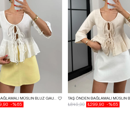
EKRU ÖNDEN BAĞLAMALI MÜSLIN BLUZ GAUS00520
9,90
%65
₺849,90
₺299,90
%65