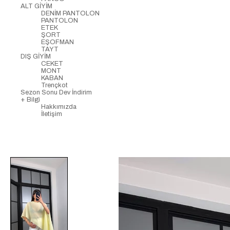
ALT GİYİM
DENİM PANTOLON
PANTOLON
ETEK
ŞORT
EŞOFMAN
TAYT
DIŞ GİYİM
CEKET
MONT
KABAN
Trençkot
Sezon Sonu Dev İndirim
+ Bilgi
Hakkımızda
İletişim