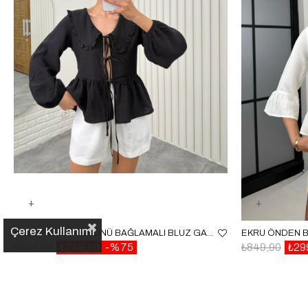
Çerez Kullanımı
SIYAH BEBE YAKA ÖNÜ BAĞLAMALI BLUZ GAUS00334
₺999,90
₺249,90
%75
₺849,90
₺29