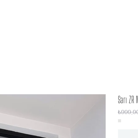
Sarı ZR 
₺999,9