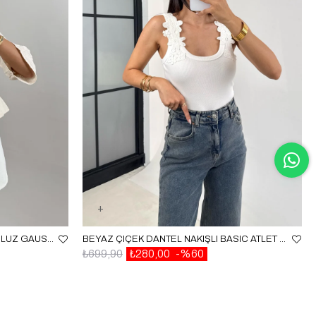
TAŞ ÖNDEN BAĞLAMALI MÜSLIN BLUZ GAUS00520
BEYAZ ÇIÇEK DANTEL NAKIŞLI BASIC ATLET GAUS-0060
₺699,90
₺280,00
%60