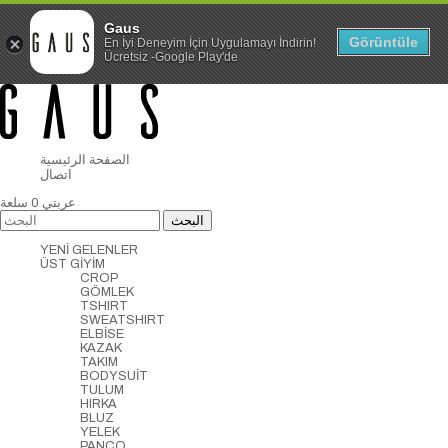
Gaus
Görüntüle
En İyi Deneyim İçin Uygulamayı İndirin!
Ücretsiz -Google Play'de
الصفحة الرئيسية
اتصال
عربتي
0
سلعة
YENİ GELENLER
ÜST GİYİM
CROP
GÖMLEK
TSHIRT
SWEATSHIRT
ELBİSE
KAZAK
TAKIM
BODYSUİT
TULUM
HIRKA
BLUZ
YELEK
PANCO