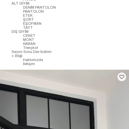
ALT GİYİM
DENİM PANTOLON
PANTOLON
ETEK
ŞORT
EŞOFMAN
TAYT
DIŞ GİYİM
CEKET
MONT
KABAN
Trençkot
Sezon Sonu Dev İndirim
+ Bilgi
Hakkımızda
İletişim