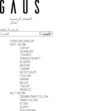
الصفحة الرئيسية
اتصال
عربتي
0
سلعة
YENİ GELENLER
ÜST GİYİM
CROP
GÖMLEK
TSHIRT
SWEATSHIRT
ELBİSE
KAZAK
TAKIM
BODYSUİT
TULUM
HIRKA
BLUZ
YELEK
PANCO
ALT GİYİM
DENİM PANTOLON
PANTOLON
ETEK
ŞORT
EŞOFMAN