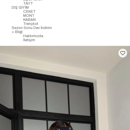
TAYT
DIŞ GİYİM
CEKET
MONT
KABAN
Trençkot
Sezon Sonu Dev İndirim
+ Bilgi
Hakkımızda
İletişim