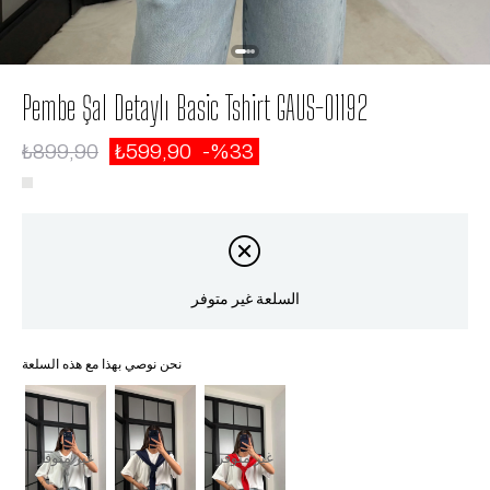
Pembe Şal Detaylı Basic Tshirt GAUS-01192
₺899,90
₺599,90
33
السلعة غير متوفر
نحن نوصي بهذا مع هذه السلعة
غير متوفر
غير متوفر