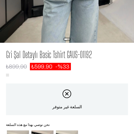
Gri Şal Detaylı Basic Tshirt GAUS-01192
₺899,90
₺599,90
33
السلعة غير متوفر
نحن نوصي بهذا مع هذه السلعة