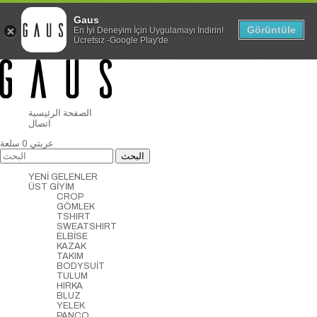
Gaus
Görüntüle
En İyi Deneyim İçin Uygulamayı İndirin!
Ücretsiz -Google Play'de
الصفحة الرئيسية
اتصال
عربتي
0
سلعة
YENİ GELENLER
ÜST GİYİM
CROP
GÖMLEK
TSHIRT
SWEATSHIRT
ELBİSE
KAZAK
TAKIM
BODYSUİT
TULUM
HIRKA
BLUZ
YELEK
PANCO