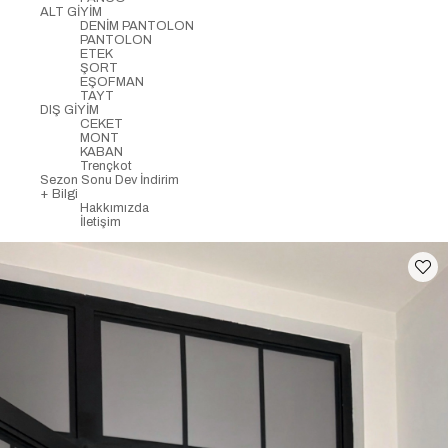
ALT GİYİM
DENİM PANTOLON
PANTOLON
ETEK
ŞORT
EŞOFMAN
TAYT
DIŞ GİYİM
CEKET
MONT
KABAN
Trençkot
Sezon Sonu Dev İndirim
+ Bilgi
Hakkımızda
İletişim