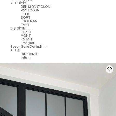
ALT GİYİM
DENİM PANTOLON
PANTOLON
ETEK
ŞORT
EŞOFMAN
TAYT
DIŞ GİYİM
CEKET
MONT
KABAN
Trençkot
Sezon Sonu Dev İndirim
+ Bilgi
Hakkımızda
İletişim