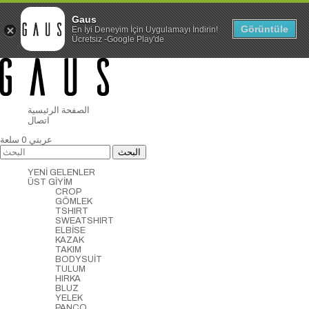
Gaus
Görüntüle
En İyi Deneyim İçin Uygulamayı İndirin!
Ücretsiz -Google Play'de
الصفحة الرئيسية
اتصال
عربتي
0
سلعة
YENİ GELENLER
ÜST GİYİM
CROP
GÖMLEK
TSHIRT
SWEATSHIRT
ELBİSE
KAZAK
TAKIM
BODYSUİT
TULUM
HIRKA
BLUZ
YELEK
PANCO