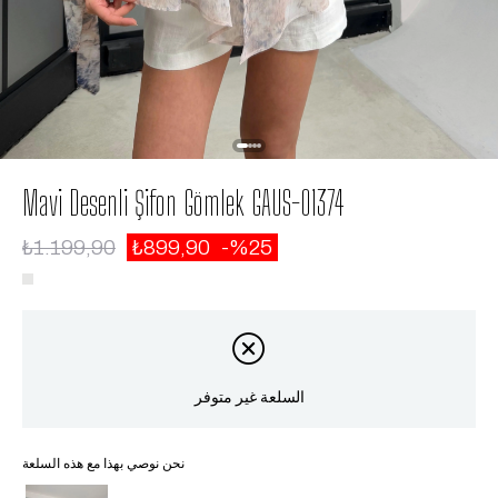
Mavi Desenli Şifon Gömlek GAUS-01374
₺1.199,90
₺899,90
25
السلعة غير متوفر
نحن نوصي بهذا مع هذه السلعة