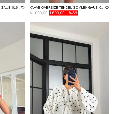
SARI OVERSIZE TENCEL GÖMLEK GAUS-01698
KAHVE OVERSIZE TENCEL GÖMLEK GAUS-01698
₺1.099,90
₺699,90
%36