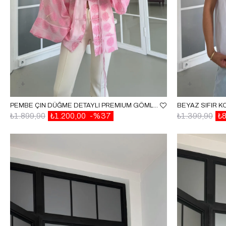
PEMBE ÇIN DÜĞME DETAYLI PREMIUM GÖMLEK GAUS-01711
₺1.899,90
₺1.200,00
%37
₺1.399,90
₺