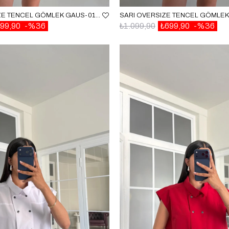
SIYAH OVERSIZE TENCEL GÖMLEK GAUS-01698
99,90
%36
₺1.099,90
₺699,90
%36