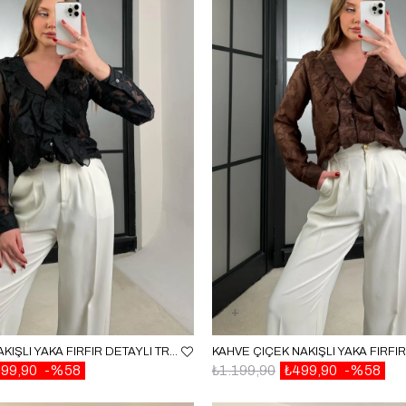
SIYAH ÇIÇEK NAKIŞLI YAKA FIRFIR DETAYLI TRANSPARAN GÖMLEK GAUS-01275
99,90
%58
₺1.199,90
₺499,90
%58