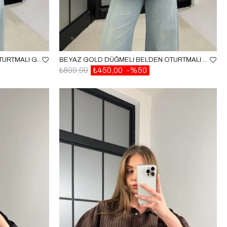
YEŞIL GOLD DÜĞMELI BELDEN OTURTMALI GÖMLEK GAUS-01230
BEYAZ GOLD DÜĞMELI BELDEN OTURTMALI GÖMLEK GAUS-01230
₺899,90
₺450,00
%50