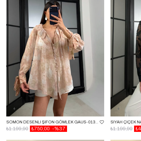
SOMON DESENLI ŞIFON GÖMLEK GAUS-01374
₺1.199,90
₺750,00
%37
₺1.199,90
₺4