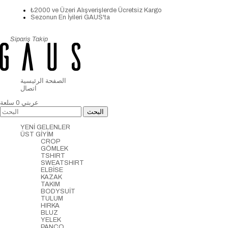
₺2000 ve Üzeri Alışverişlerde Ücretsiz Kargo
Sezonun En İyileri GAUS'ta
Sipariş Takip
الصفحة الرئيسية
اتصال
عربتي
0
سلعة
YENİ GELENLER
ÜST GİYİM
CROP
GÖMLEK
TSHIRT
SWEATSHIRT
ELBİSE
KAZAK
TAKIM
BODYSUİT
TULUM
HIRKA
BLUZ
YELEK
PANCO