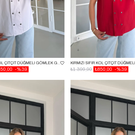
BEYAZ SIFIR KOL ÇITÇIT DÜĞMELI GÖMLEK GAUS-01639
850,00
%39
₺1.399,90
₺850,00
%39