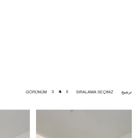
ترشيح