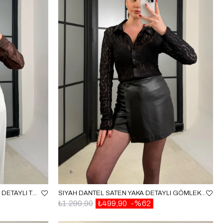
KAHVE ÇIÇEK NAKIŞLI YAKA FIRFIR DETAYLI TRANSPARAN GÖMLEK GAUS-01275
SIYAH DANTEL SATEN YAKA DETAYLI GÖMLEK GAUS-01264
₺1.299,90
₺499,90
%62