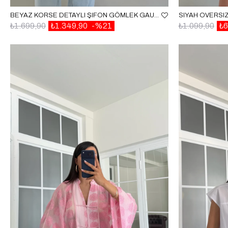
BEYAZ KORSE DETAYLI ŞIFON GÖMLEK GAUS-01797
₺1.699,90
₺1.349,90
%21
₺1.099,90
₺6