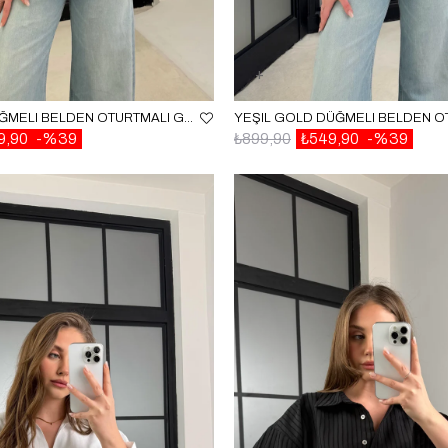
MAVI GOLD DÜĞMELI BELDEN OTURTMALI GÖMLEK GAUS-01230
9,90
%39
₺899,90
₺549,90
%39