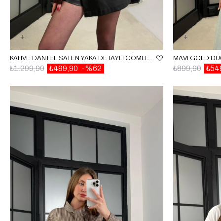
KAHVE DANTEL SATEN YAKA DETAYLI GÖMLEK GAUS-01264
₺1.299,90
₺499,90
%62
₺899,90
₺54