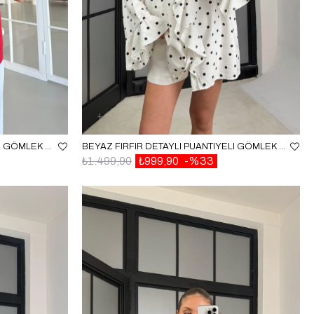
KIRMIZI SIFIR KOL ÇITÇIT DÜĞMELI GÖMLEK GAUS-01639
BEYAZ FIRFIR DETAYLI PUANTIYELI GÖMLEK GAUS-01262
₺1.499,90
₺999,90
%33