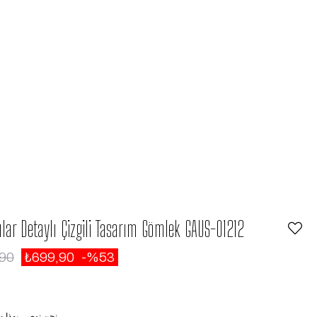
lar Detaylı Çizgili Tasarım Gömlek GAUS-01212
,90
₺699,90
53
نحن نوصي بهذا م