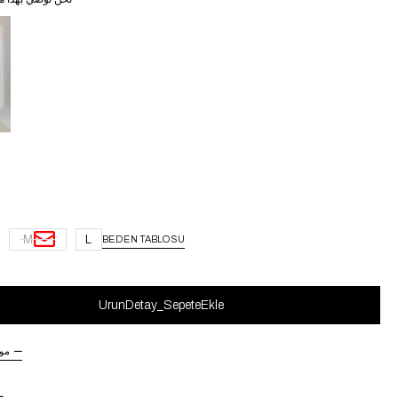
غ
M
L
BEDEN TABLOSU
مو