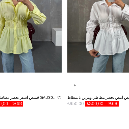
قميص أصفر بخصر مطاطي ومزين بالمطاط GAUS00087
0,00
%68
₺950,00
₺300,00
%68