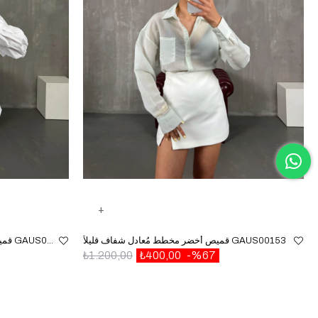
قميص أخضر مخطط مُعادل شفاف قليلاً GAUS00153
قميص أبيض بخصر مطاطي ومزين بالمطاط GAUS00087
₺1.200,00
₺400,00
%67