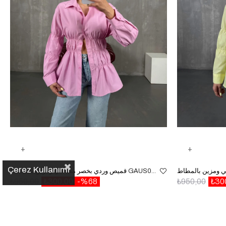
Çerez Kullanımı
قميص وردي بخصر مطاطي ومزين بالمطاط GAUS00087
₺950,00
₺300,00
%68
₺950,00
₺30