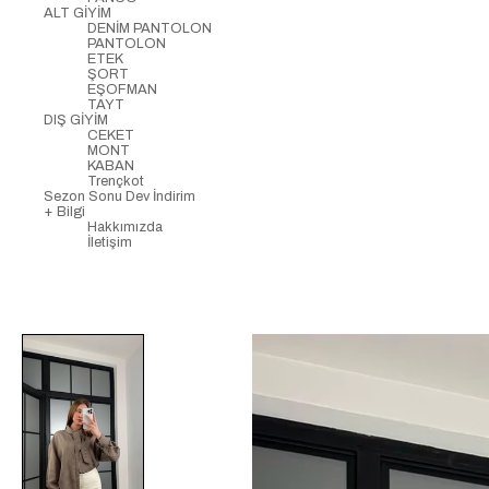
ALT GİYİM
DENİM PANTOLON
PANTOLON
ETEK
ŞORT
EŞOFMAN
TAYT
DIŞ GİYİM
CEKET
MONT
KABAN
Trençkot
Sezon Sonu Dev İndirim
+ Bilgi
Hakkımızda
İletişim