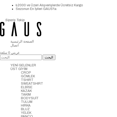
₺2000 ve Üzeri Alışverişlerde Ücretsiz Kargo
Sezonun En İyileri GAUS'ta
Sipariş Takip
الصفحة الرئيسية
اتصال
عربتي
0
سلعة
YENİ GELENLER
ÜST GİYİM
CROP
GÖMLEK
TSHIRT
SWEATSHIRT
ELBİSE
KAZAK
TAKIM
BODYSUİT
TULUM
HIRKA
BLUZ
YELEK
PANCO