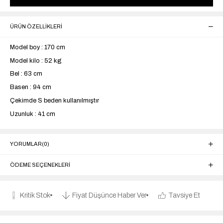
ÜRÜN ÖZELLIKLERI
Model boy : 170 cm
Model kilo : 52 kg
Bel : 63 cm
Basen : 94 cm
Çekimde S beden kullanılmıştır
Uzunluk : 41 cm
YORUMLAR
(0)
ÖDEME SEÇENEKLERI
Kritik Stok
Fiyat Düşünce Haber Ver
Tavsiye Et