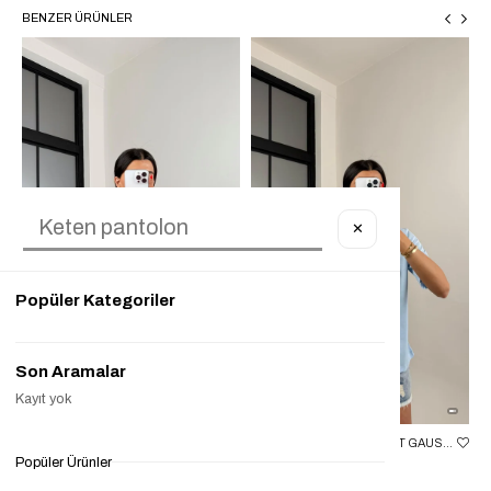
BENZER ÜRÜNLER
✕
Popüler Kategoriler
Son Aramalar
Kayıt yok
PEMBE KALP NAKIŞLI TSHIRT GAUS00505
MAVI KALP NAKIŞLI TSHIRT GAUS00505
Popüler Ürünler
₺699,90
₺199,90
%71
₺699,90
₺249,90
%64
₺1