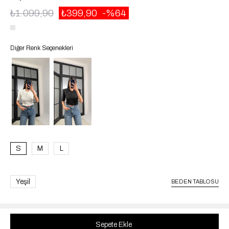
₺1.099,90
₺399,90
64
Diğer Renk Seçenekleri
S
M
L
Yeşil
BEDEN TABLOSU