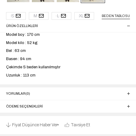
S
M
L
XL
BEDEN TABLOSU
ÜRÜN ÖZELLIKLERI
Model boy : 170 cm
Model kilo : 52 kg
Bel : 63 cm
Basen : 94 cm
Çekimde S beden kullanılmıştır
Uzunluk : 113 cm
YORUMLAR
(0)
ÖDEME SEÇENEKLERI
Fiyat Düşünce Haber Ver
Tavsiye Et