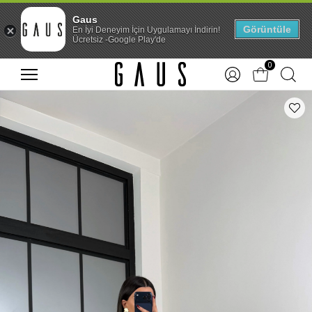
Gaus
Görüntüle
En İyi Deneyim İçin Uygulamayı İndirin!
Ücretsiz -Google Play'de
0