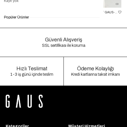
Kayıt yok
TURUNCU KISA ŞIŞME MONT GAUS-00137
CAMEL KISA ŞIŞME MONT GAUS-00137
Popüler Ürünler
₺1.799,90
₺500,00
%72
₺1.799,90
₺500,00
%72
Güvenli Alışveriş
SSL sertifikası ile koruma
Hızlı Teslimat
Ödeme Kolaylığı
1-3 iş günü içinde teslim
Kredi kartlarına taksit imkanı
Kategoriler
Müşteri Hizmetleri