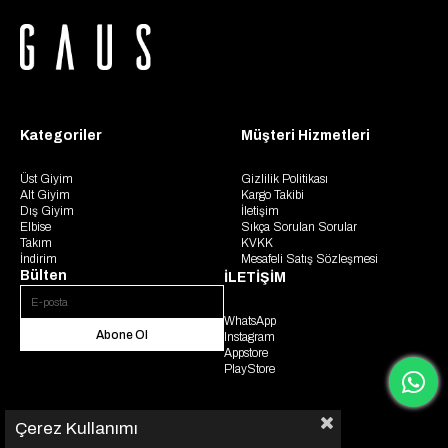
Kategoriler
Müşteri Hizmetleri
Üst Giyim
Gizlilik Politikası
Alt Giyim
Kargo Takibi
Dış Giyim
İletişim
Elbise
Sıkça Sorulan Sorular
Takım
KVKK
İndirim
Mesafeli Satış Sözleşmesi
Bülten
İLETİŞİM
WhatsApp
Abone Ol
Instagram
Appstore
PlayStore
Çerez Kullanımı