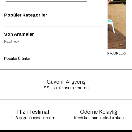
Popüler Kategoriler
Son Aramalar
Kayıt yok
TAŞ POLO YAKA YARASA KOL BLUZ ŞALVAR PANTOLON MD MUADIL PREMIUM KETEN TAKIM GAUS00542
EKRU TEK KOL BLUZ ETEK AJURLU TAKIM GAUS00657
Popüler Ürünler
₺1.799,90
₺599,90
%67
₺999,90
₺399,90
%60
₺1
Güvenli Alışveriş
SSL sertifikası ile koruma
Hızlı Teslimat
Ödeme Kolaylığı
1-3 iş günü içinde teslim
Kredi kartlarına taksit imkanı