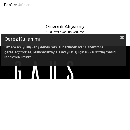
Popüler Ürünler
Güvenli Alışveriş
SSL sertifikası ile koruma
Çerez Kullanımı
Sizlere en iyi alışveriş deneyimini sunabilmek adına sitemizde
çerezler(cookies) kullanmaktayız. Detaylı bilgi için KVKK sözleşmesini
inceleyebilirsiniz.
GAUS, her kadının kendi stilini özgürce yansıtabilmesi için
var. Şıklığı sade bir dokunuşla buluşturuyoruz.