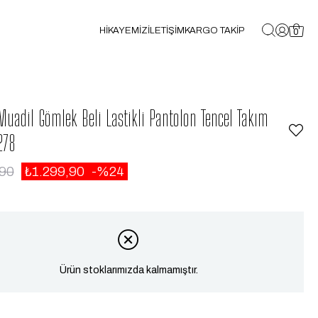
HİKAYEMİZ
İLETİŞİM
KARGO TAKİP
0
uadil Gömlek Beli Lastikli Pantolon Tencel Takım
278
,90
₺1.299,90
24
Ürün stoklarımızda kalmamıştır.