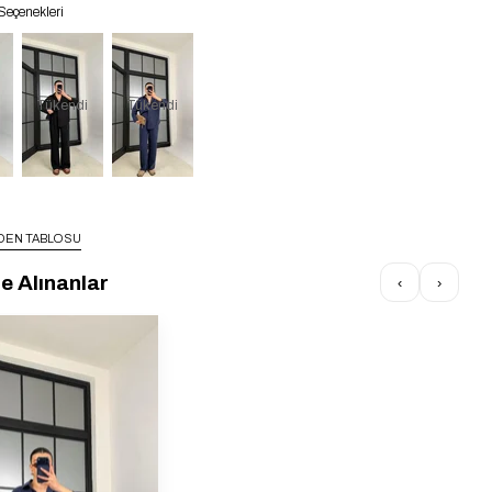
Seçenekleri
Tükendi
Tükendi
DEN TABLOSU
te Alınanlar
‹
›