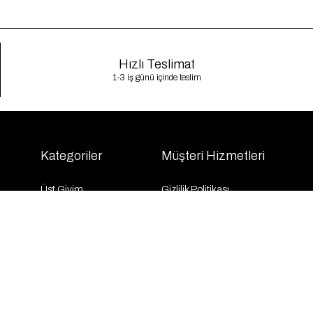
Hızlı Teslimat
1-3 iş günü içinde teslim
Kategoriler
Müşteri Hizmetleri
Üst Giyim
Gizlilik Politikası
Alt Giyim
Kargo Takibi
Dış Giyim
İletişim
Elbise
Sıkça Sorulan Sorular
Takım
KVKK
İndirim
Mesafeli Satış Sözleşmesi