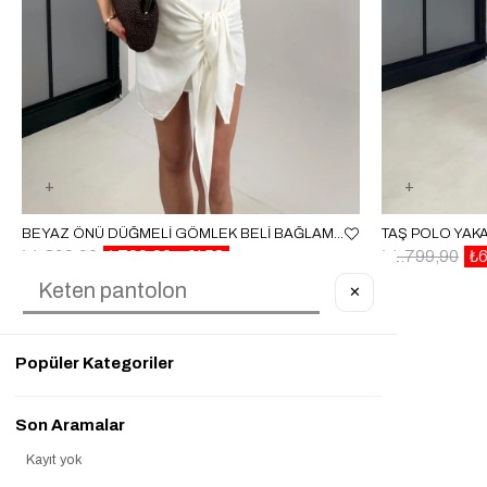
BEYAZ ÖNÜ DÜĞMELI GÖMLEK BELI BAĞLAMA DETAYLI ETEK KETEN TAKIM GAUS00459
₺1.899,90
₺799,90
%58
₺1.799,90
₺
✕
Popüler Kategoriler
Son Aramalar
Kayıt yok