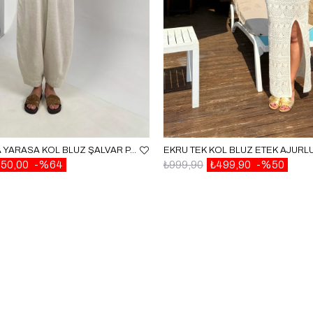
TAŞ POLO YAKA YARASA KOL BLUZ ŞALVAR PANTOLON MD MUADIL PREMIUM KETEN TAKIM GAUS00542
650,00
%64
₺999,90
₺499,90
%50