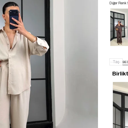
Diğer Renk 
Tükendi
Taş
BE
Birlik