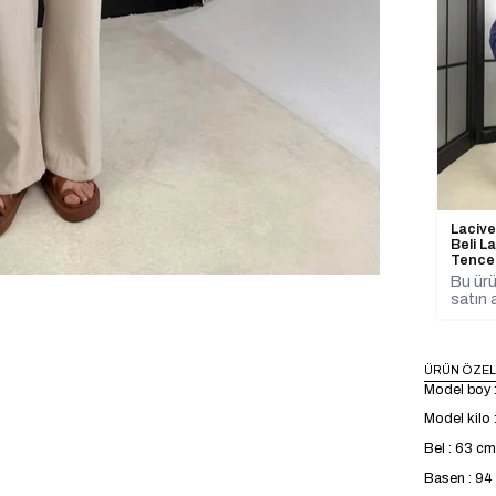
Lacive
Beli L
Tence
Bu ürü
satın a
ÜRÜN ÖZEL
Model boy 
Model kilo 
Bel : 63 cm
Basen : 9