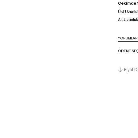
Çekimde S
Üst Uzunlu
Alt Uzunluk
YORUMLAR
ÖDEME SEÇ
Fiyat D