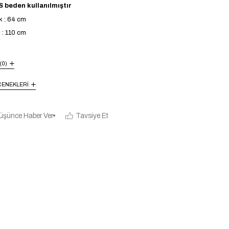
 beden kullanılmıştır
k : 64 cm
 : 110 cm
(0)
ENEKLERI
üşünce Haber Ver
Tavsiye Et