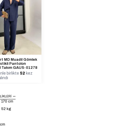
rt MD Muadil Gömlek
astikli Pantolon
l Takım GAUS-01278
nle birlikte
52
kez
lındı
LIKLERI
: 170 cm
: 52 kg
4 cm