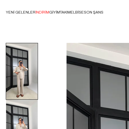
YENİ GELENLER
İNDİRİM
GİYİM
TAKIM
ELBİSE
SON ŞANS