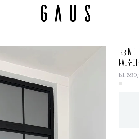
Taş MD M
GAUS-01
₺1.699