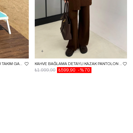
EKRU TEK KOL BLUZ ETEK AJURLU TAKIM GAUS00657
KAHVE BAĞLAMA DETAYLI KAZAK PANTOLON İKILI TRIKO TAKIM GAUS-00526
₺1.999,90
₺599,90
%70