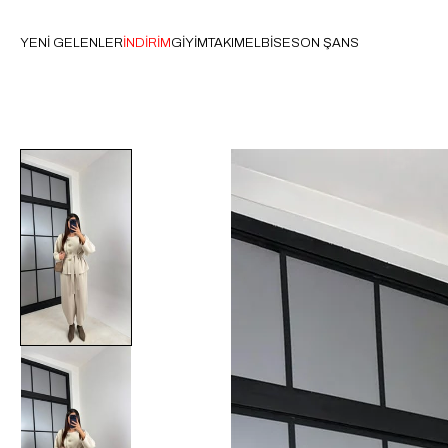
YENİ GELENLER
İNDİRİM
GİYİM
TAKIM
ELBİSE
SON ŞANS