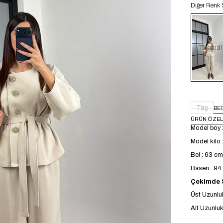
Diğer Renk 
Tükendi
Taş
BE
ÜRÜN ÖZEL
Model boy 
Model kilo 
Bel : 63 cm
Basen : 9
Çekimde S
Üst Uzunlu
Alt Uzunluk