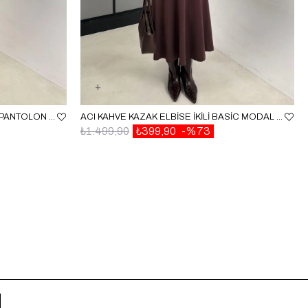
KAHVE BAĞLAMA DETAYLI KAZAK PANTOLON İKILI TRIKO TAKIM GAUS-00526
ACI KAHVE KAZAK ELBISE İKILI BASIC MODAL TAKIM GAUS-00722
₺1.499,90
₺399,90
%73