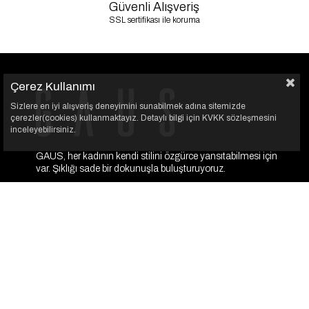
Güvenli Alışveriş
SSL sertifikası ile koruma
Çerez Kullanımı
Sizlere en iyi alışveriş deneyimini sunabilmek adına sitemizde
çerezler(cookies) kullanmaktayız. Detaylı bilgi için KVKK sözleşmesini
inceleyebilirsiniz.
GAUS, her kadının kendi stilini özgürce yansıtabilmesi için
var. Şıklığı sade bir dokunuşla buluşturuyoruz.