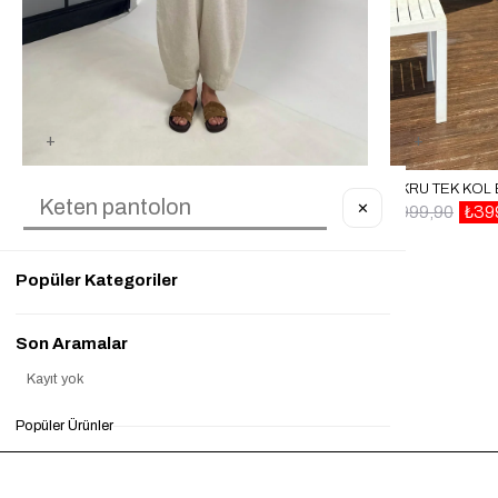
TAŞ POLO YAKA YARASA KOL BLUZ ŞALVAR PANTOLON MD MUADIL PREMIUM KETEN TAKIM GAUS00542
✕
₺1.799,90
₺599,90
%67
₺999,90
₺39
Popüler Kategoriler
Son Aramalar
Kayıt yok
Popüler Ürünler