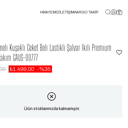
HİKAYEMİZ
İLETİŞİM
KARGO TAKİP
0
eli Kuşaklı Ceket Beli Lastikli Şalvar İkili Premium
 Takım GAUS-00777
,00
₺1.499,00
35
Ürün stoklarımızda kalmamıştır.