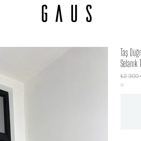
Taş Düğm
Selanik
₺2.300