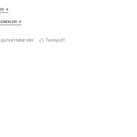
(0)
ENEKLERI
üşünce Haber Ver
Tavsiye Et