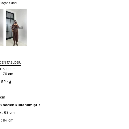
Seçenekleri
Tükendi
DEN TABLOSU
LIKLERI
: 170 cm
: 52 kg
4 cm
 beden kullanılmıştır
k : 63 cm
 : 94 cm