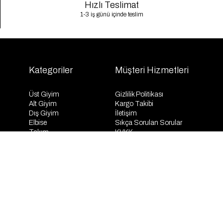
Hızlı Teslimat
1-3 iş günü içinde teslim
Kategoriler
Müşteri Hizmetleri
Üst Giyim
Gizlilik Politikası
Alt Giyim
Kargo Takibi
Dış Giyim
İletişim
Elbise
Sıkça Sorulan Sorular
Takım
KVKK
İndirim
Mesafeli Satış Sözleşmesi