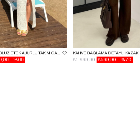
EKRU TEK KOL BLUZ ETEK AJURLU TAKIM GAUS00657
9,90
%60
₺1.999,90
₺599,90
%70