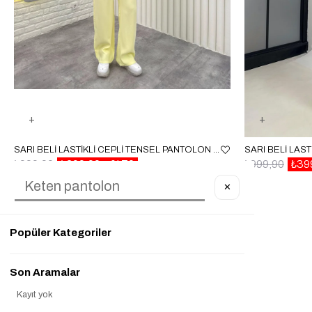
SARI BELI LASTIKLI CEPLI TENSEL PANTOLON GAUS00314
₺999,90
₺299,90
%70
₺999,90
₺39
✕
Popüler Kategoriler
Son Aramalar
Kayıt yok