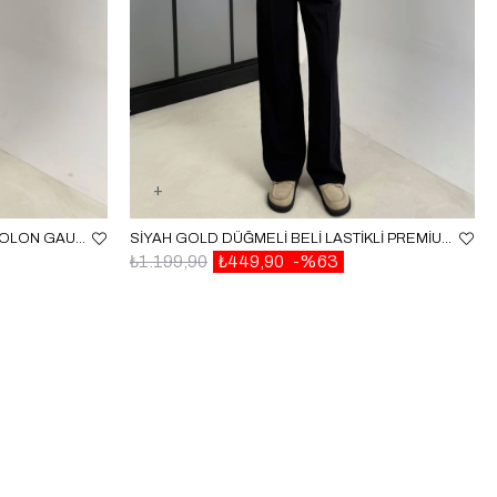
BEYAZ CEP DETAYLI KUMAŞ PANTOLON GAUS-00140
SIYAH GOLD DÜĞMELI BELI LASTIKLI PREMIUM PANTOLON GAUS-00141
₺1.199,90
₺449,90
%63