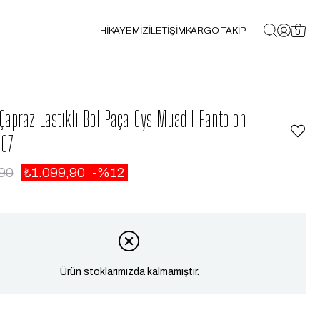
HİKAYEMİZ
İLETİŞİM
KARGO TAKİP
0
 Çapraz Lastikli Bol Paça Oys Muadil Pantolon
07
90
₺1.099,90
12
Ürün stoklarımızda kalmamıştır.