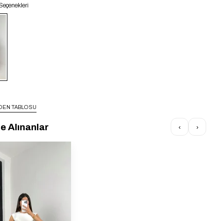
Seçenekleri
DEN TABLOSU
te Alınanlar
‹
›