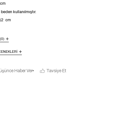
4 cm
eden kullanılmıştır.
112 cm
(0)
ENEKLERI
üşünce Haber Ver
Tavsiye Et