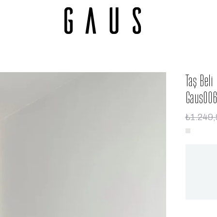
Taş Beli
Gaus006
₺1.249,