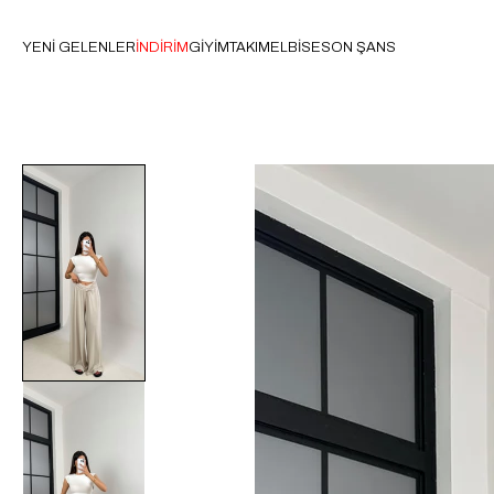
YENİ GELENLER
İNDİRİM
GİYİM
TAKIM
ELBİSE
SON ŞANS