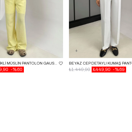
SARI BELI LASTIKLI MÜSLIN PANTOLON GAUS00586
9,90
%60
₺1.449,90
₺449,90
%69