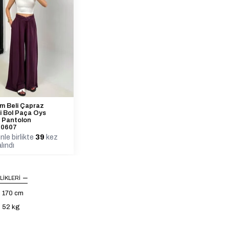
m Beli Çapraz
li Bol Paça Oys
 Pantolon
0607
nle birlikte
39
kez
lındı
LIKLERI
: 170 cm
: 52 kg