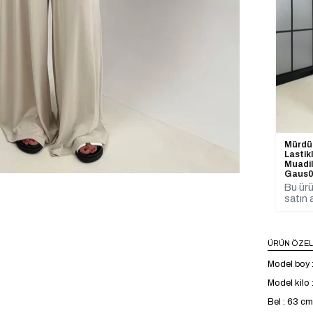
Mürdü
Lastik
Muadil
Gaus0
Bu ürü
satın a
ÜRÜN ÖZEL
Model boy 
Model kilo 
Bel : 63 cm