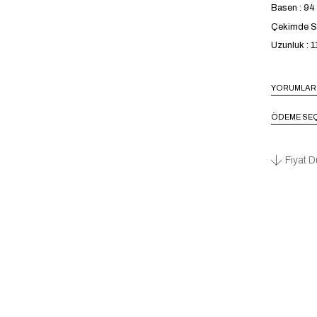
Basen : 9
Çekimde S b
Uzunluk : 
YORUMLAR
ÖDEME SEÇ
Fiyat D