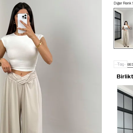
Diğer Renk 
Tükendi
Taş
BE
Birlik