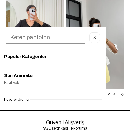
✕
Popüler Kategoriler
Son Aramalar
Kayıt yok
SIYAH BEBE YAKA ÖNÜ BAĞLAMALI BLUZ GAUS00334
EKRU ÖNDEN BAĞLAMALI MÜSLIN BLUZ GAUS00520
Popüler Ürünler
₺999,90
₺249,90
%75
₺849,90
₺299,90
%65
₺8
Güvenli Alışveriş
SSL sertifikası ile koruma