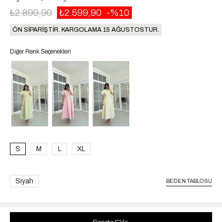
₺2.899,90
₺2.599,90
10
ÖN SİPARİŞTİR. KARGOLAMA 15 AĞUSTOSTUR.
Diğer Renk Seçenekleri
S
M
L
XL
Siyah
BEDEN TABLOSU