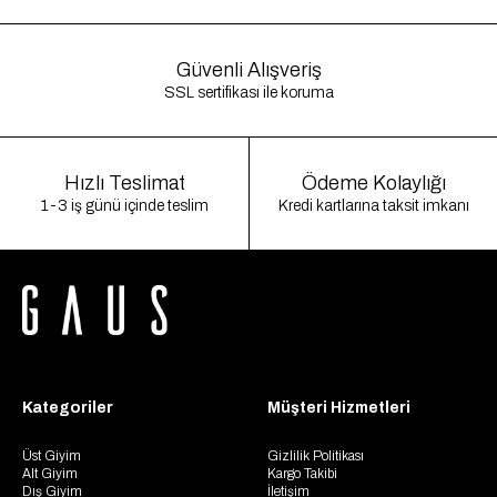
Güvenli Alışveriş
SSL sertifikası ile koruma
Hızlı Teslimat
Ödeme Kolaylığı
1-3 iş günü içinde teslim
Kredi kartlarına taksit imkanı
Kategoriler
Müşteri Hizmetleri
Üst Giyim
Gizlilik Politikası
Alt Giyim
Kargo Takibi
Dış Giyim
İletişim