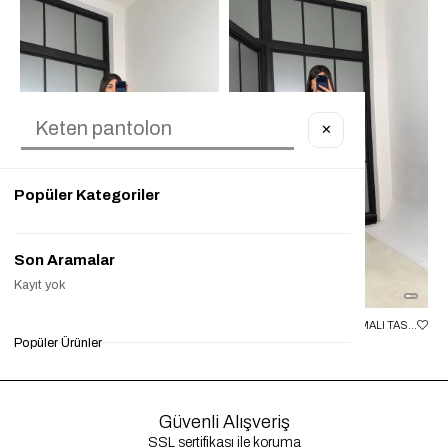
✕
Popüler Kategoriler
Son Aramalar
Kayıt yok
SIYAH KEMERLI PREMIUM DENIM TULUM GAUS-00673
MAVI BOYUNDAN BAĞLAMALI TASARIM TENCEL DENIM TULUM GAUS-01357
Popüler Ürünler
₺2.099,90
₺999,90
%52
₺2.099,90
₺800,00
%62
₺2
Güvenli Alışveriş
SSL sertifikası ile koruma