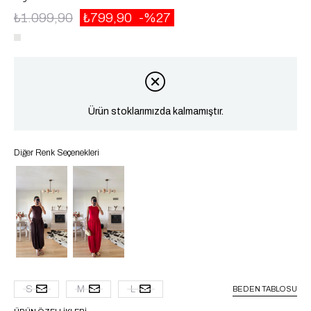
₺1.099,90
₺799,90
27
Ürün stoklarımızda kalmamıştır.
Diğer Renk Seçenekleri
S
M
L
BEDEN TABLOSU