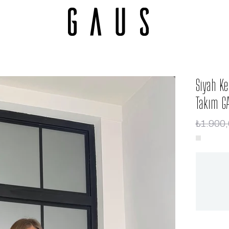
Siyah Ke
Takım G
₺1.900