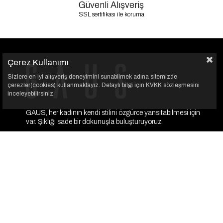
Güvenli Alışveriş
SSL sertifikası ile koruma
Çerez Kullanımı
Sizlere en iyi alışveriş deneyimini sunabilmek adına sitemizde
çerezler(cookies) kullanmaktayız. Detaylı bilgi için KVKK sözleşmesini
inceleyebilirsiniz.
GAUS, her kadının kendi stilini özgürce yansıtabilmesi için
var. Şıklığı sade bir dokunuşla buluşturuyoruz.