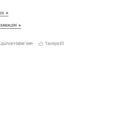
(0)
ENEKLERI
üşünce Haber Ver
Tavsiye Et