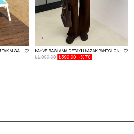
EKRU TEK KOL BLUZ ETEK AJURLU TAKIM GAUS00657
KAHVE BAĞLAMA DETAYLI KAZAK PANTOLON İKILI TRIKO TAKIM GAUS-00526
₺1.999,90
₺599,90
%70