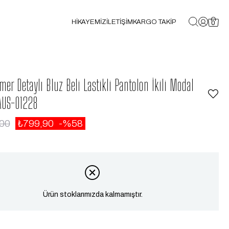
HİKAYEMİZ
İLETİŞİM
KARGO TAKİP
0
mer Detaylı Bluz Beli Lastikli Pantolon İkili Modal
AUS-01228
,00
₺799,90
58
Ürün stoklarımızda kalmamıştır.