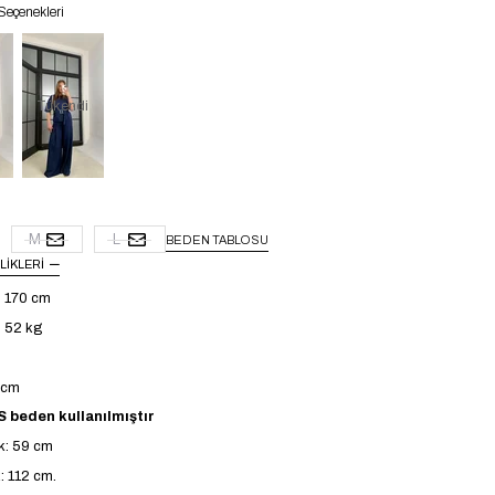
Seçenekleri
Tükendi
M
L
BEDEN TABLOSU
LIKLERI
: 170 cm
: 52 kg
4 cm
 beden kullanılmıştır
k: 59 cm
: 112 cm.