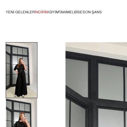
YENİ GELENLER
İNDİRİM
GİYİM
TAKIM
ELBİSE
SON ŞANS