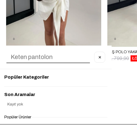
BEYAZ ÖNÜ DÜĞMELI GÖMLEK BELI BAĞLAMA DETAYLI ETEK KETEN TAKIM GAUS00459
✕
₺1.899,90
₺799,90
%58
₺1.799,90
₺
Popüler Kategoriler
Son Aramalar
Kayıt yok
Popüler Ürünler