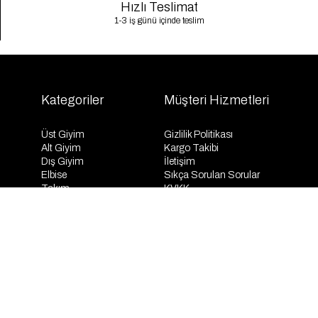
Hızlı Teslimat
1-3 iş günü içinde teslim
Kategoriler
Müşteri Hizmetleri
Üst Giyim
Gizlilik Politikası
Alt Giyim
Kargo Takibi
Dış Giyim
İletişim
Elbise
Sıkça Sorulan Sorular
Takım
KVKK
İndirim
Mesafeli Satış Sözleşmesi