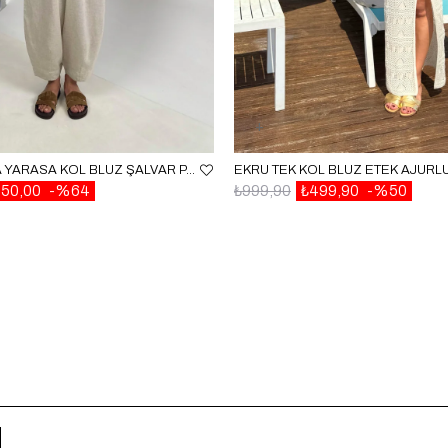
TAŞ POLO YAKA YARASA KOL BLUZ ŞALVAR PANTOLON MD MUADIL PREMIUM KETEN TAKIM GAUS00542
650,00
%64
₺999,90
₺499,90
%50