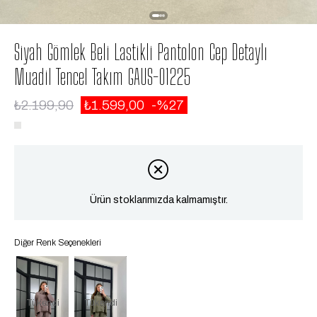
Siyah Gömlek Beli Lastikli Pantolon Cep Detaylı
Muadil Tencel Takım GAUS-01225
₺2.199,90
₺1.599,00
27
Ürün stoklarımızda kalmamıştır.
Diğer Renk Seçenekleri
Tükendi
Tükendi