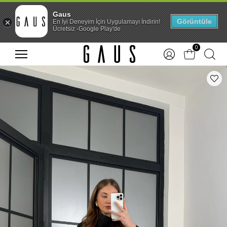
Gaus
Görüntüle
En İyi Deneyim İçin Uygulamayı İndirin!
Ücretsiz -Google Play'de
0