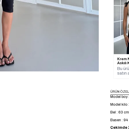
Krem N
Askıl
Bu ürü
satın a
ÜRÜN ÖZEL
Model boy 
Model kilo 
Bel : 63 cm
Basen : 9
Çekimde X