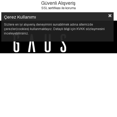
Güvenli Alışveriş
SSL sertifikası ile koruma
Çerez Kullanımı
Sizlere en iyi alışveriş deneyimini sunabilmek adına sitemizde
çerezler(cookies) kullanmaktayız. Detaylı bilgi için KVKK sözleşmesini
inceleyebilirsiniz.
GAUS, her kadının kendi stilini özgürce yansıtabilmesi için
var. Şıklığı sade bir dokunuşla buluşturuyoruz.