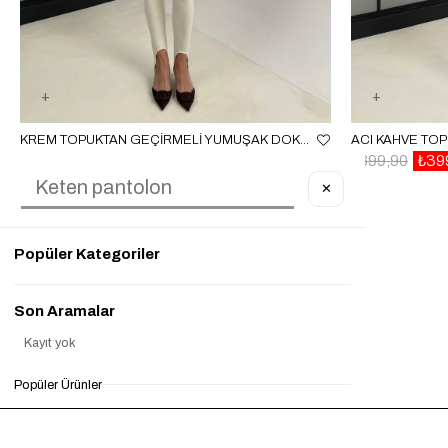
KREM TOPUKTAN GEÇIRMELI YUMUŞAK DOKULU FÜZO TAYT GAUS-00215
₺899,90
₺399,90
%56
₺899,90
₺39
✕
Popüler Kategoriler
Son Aramalar
Kayıt yok
Popüler Ürünler