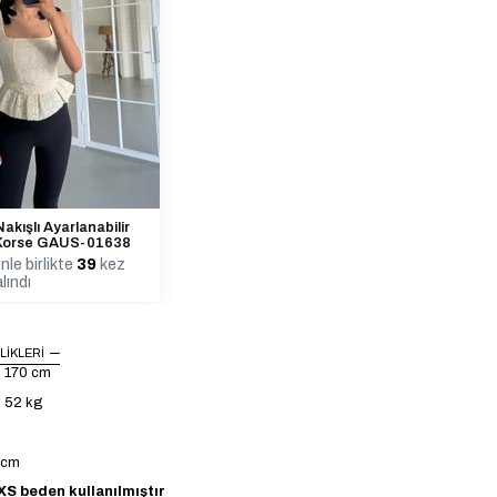
akışlı Ayarlanabilir
ı Korse GAUS-01638
nle birlikte
39
kez
lındı
LIKLERI
: 170 cm
: 52 kg
4 cm
S beden kullanılmıştır