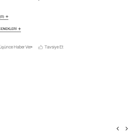
(0)
ENEKLERI
üşünce Haber Ver
Tavsiye Et