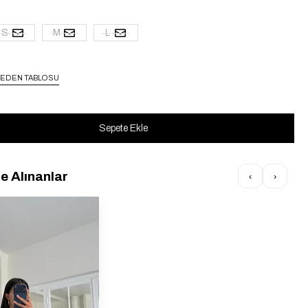
S
M
L
EDEN TABLOSU
te Alınanlar
‹
›