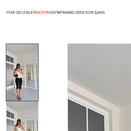
YENİ GELENLER
İNDİRİM
GİYİM
TAKIM
ELBİSE
SON ŞANS