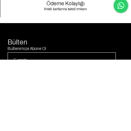
Ödeme Kolaylığı
Kredi kartlarına taksit imkanı
Bülten
Bültenimize Abone Ol
Abone Ol
© 2025 Gaus. Tüm hakları saklıdır.