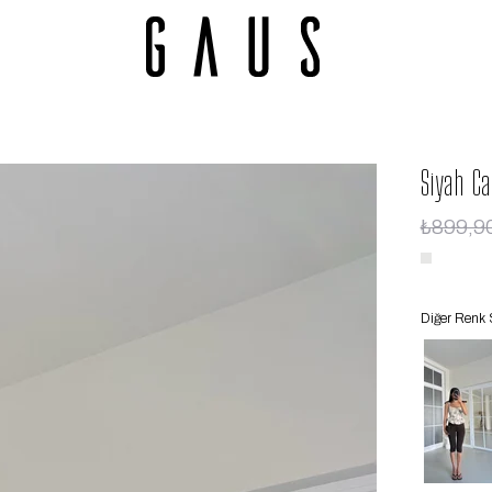
Siyah Ca
₺899,9
Diğer Renk 