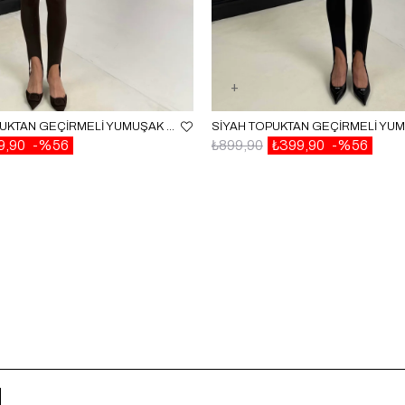
ACI KAHVE TOPUKTAN GEÇIRMELI YUMUŞAK DOKULU FÜZO TAYT GAUS-00215
9,90
%56
₺899,90
₺399,90
%56