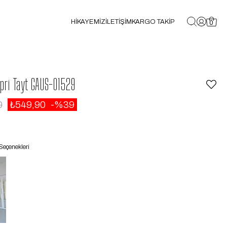
HİKAYEMİZ
İLETİŞİM
KARGO TAKİP
0
pri Tayt GAUS-01529
0
₺549,90
39
Seçenekleri