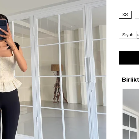
XS
Siyah
B
Birlik