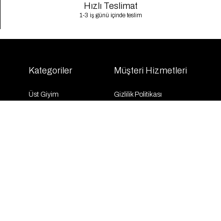
Hızlı Teslimat
1-3 iş günü içinde teslim
Kategoriler
Müşteri Hizmetleri
Üst Giyim
Gizlilik Politikası
Alt Giyim
Kargo Takibi
Dış Giyim
İletişim
Elbise
Sıkça Sorulan Sorular
Takım
KVKK
İndirim
Mesafeli Satış Sözleşmesi