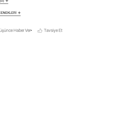
(0)
ENEKLERI
üşünce Haber Ver
Tavsiye Et