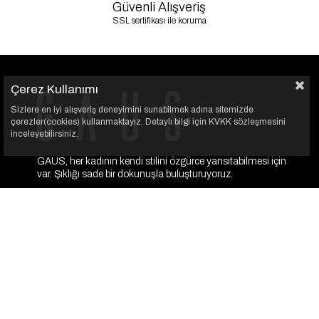
Güvenli Alışveriş
SSL sertifikası ile koruma
Çerez Kullanımı
Sizlere en iyi alışveriş deneyimini sunabilmek adına sitemizde
çerezler(cookies) kullanmaktayız. Detaylı bilgi için KVKK sözleşmesini
inceleyebilirsiniz.
GAUS, her kadının kendi stilini özgürce yansıtabilmesi için
var. Şıklığı sade bir dokunuşla buluşturuyoruz.