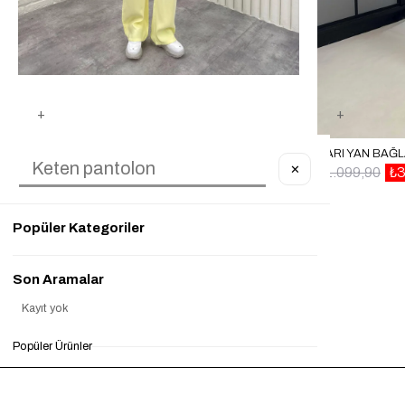
SARI BELI LASTIKLI CEPLI TENSEL PANTOLON GAUS00314
✕
₺999,90
₺499,95
%50
₺1.099,90
₺3
Popüler Kategoriler
Son Aramalar
Kayıt yok
Popüler Ürünler