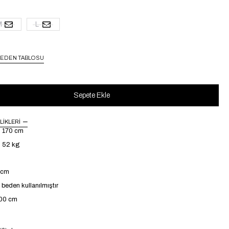
M
L
EDEN TABLOSU
LIKLERI
: 170 cm
: 52 kg
4 cm
beden kullanılmıştır
100 cm