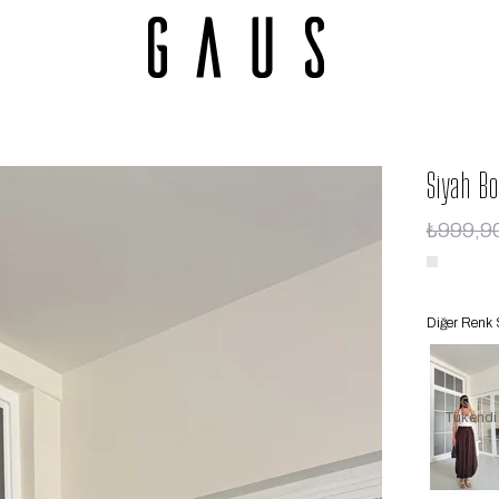
Siyah B
₺999,9
Diğer Renk 
Tükendi