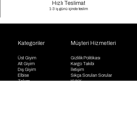
Hızlı Teslimat
1-3 iş günü içinde teslim
Kategoriler
Müşteri Hizmetleri
Üst Giyim
Gizlilik Politikası
Alt Giyim
Kargo Takibi
Dış Giyim
İletişim
Elbise
Sıkça Sorulan Sorular
Takım
KVKK
İndirim
Mesafeli Satış Sözleşmesi