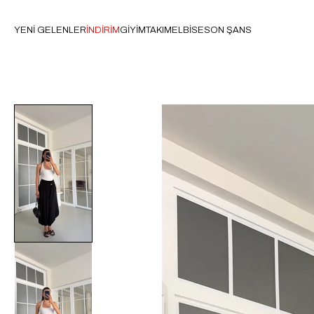
YENİ GELENLER
İNDİRİM
GİYİM
TAKIM
ELBİSE
SON ŞANS