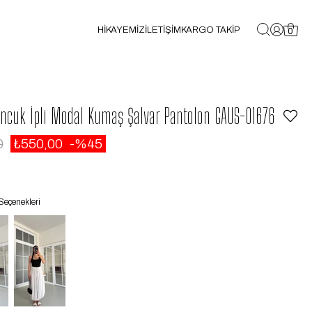
HİKAYEMİZ
İLETİŞİM
KARGO TAKİP
0
oncuk İpli Modal Kumaş Şalvar Pantolon GAUS-01676
0
₺550,00
45
Seçenekleri