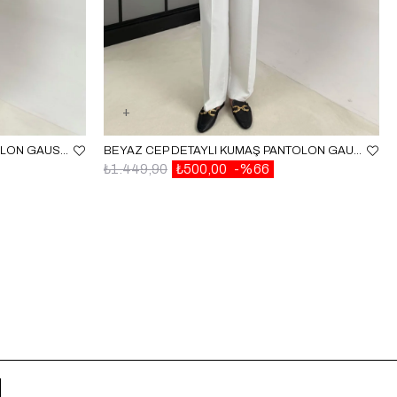
SARI BELI LASTIKLI MÜSLIN PANTOLON GAUS00586
BEYAZ CEP DETAYLI KUMAŞ PANTOLON GAUS-00140
₺1.449,90
₺500,00
%66