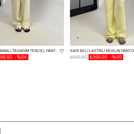
SARI YAN BAĞLAMALI TASARIM TENCEL PANTOLON GAUS00500
99,90
%64
₺999,90
₺399,90
%60