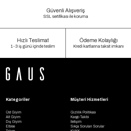
Güvenli Alışveriş
SSL sertifikası ile koruma
Hızlı Teslimat
Ödeme Kolaylığı
1-3 iş günü içinde teslim
Kredi kartlarına taksit imkanı
Kategoriler
Müşteri Hizmetleri
Üst Giyim
Gizlilik Politikası
Alt Giyim
Kargo Takibi
Dış Giyim
İletişim
Elbise
Sıkça Sorulan Sorular