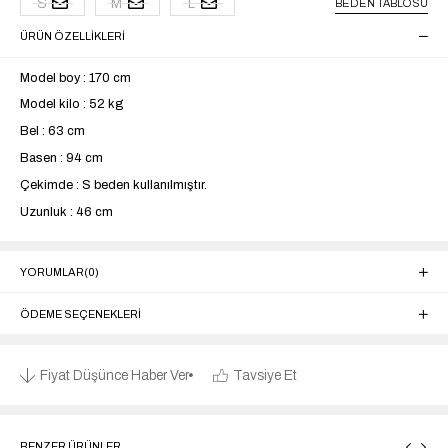
S
M
L
BEDEN TABLOSU
ÜRÜN ÖZELLIKLERI
Model boy : 170 cm
Model kilo : 52 kg
Bel : 63 cm
Basen : 94 cm
Çekimde : S beden kullanılmıştır.
Uzunluk : 46 cm
YORUMLAR
(0)
ÖDEME SEÇENEKLERI
Fiyat Düşünce Haber Ver
Tavsiye Et
BENZER ÜRÜNLER