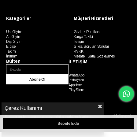
Kategoriler
Müşteri Hizmetleri
Üst Giyim
Gizlilik Politikası
Alt Giyim
Kargo Takibi
Dış Giyim
İletişim
Elbise
Sıkça Sorulan Sorular
Takım
KVKK
İndirim
Mesafeli Satış Sözleşmesi
Bülten
İLETİŞİM
WhatsApp
Abone Ol
Instagram
Appstore
PlayStore
Çerez Kullanımı
Sizlere en iyi alışveriş deneyimini sunabilmek adına
© 2025 Gaus. Tüm hakları saklıdır.
sitemizde çerezler(cookies) kullanmaktayız. Detaylı bilgi
için KVKK sözleşmesini inceleyebilirsiniz.