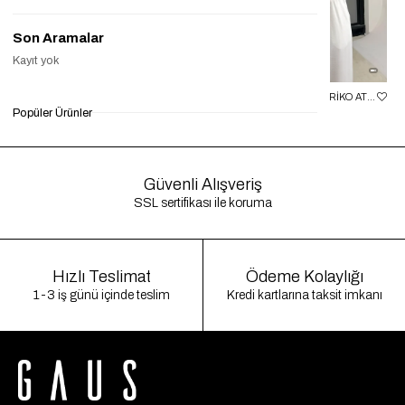
Son Aramalar
Kayıt yok
SIYAH MD MUADIL TASARIM TRIKO PELERIN GAUS-01185
SIYAH DANTEL DETAYLI TRIKO ATLET GAUS-01221
Popüler Ürünler
₺1.199,90
₺549,90
%54
₺499,90
₺299,90
%40
₺4
Güvenli Alışveriş
SSL sertifikası ile koruma
Hızlı Teslimat
Ödeme Kolaylığı
1-3 iş günü içinde teslim
Kredi kartlarına taksit imkanı