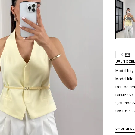
Tükendi
S
ÜRÜN ÖZEL
Model boy 
Model kilo 
Bel : 63 cm
Basen : 9
Çekimde S 
Üst uzunlu
YORUMLAR