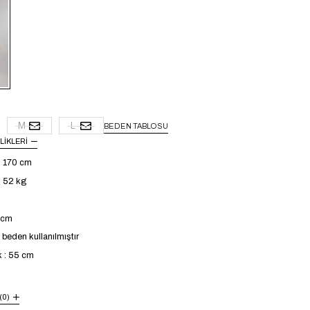
M
L
BEDEN TABLOSU
LIKLERI
: 170 cm
: 52 kg
4 cm
beden kullanılmıştır
k : 55 cm
(0)