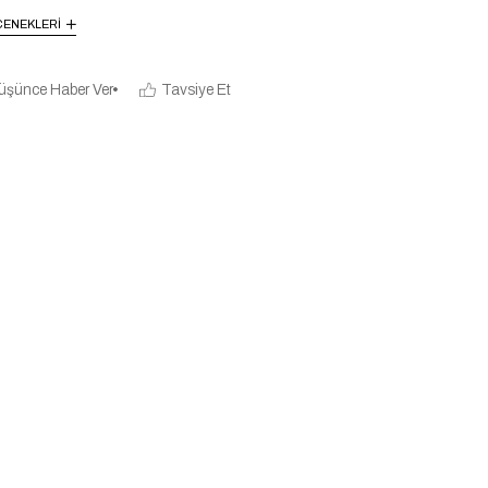
ENEKLERI
üşünce Haber Ver
Tavsiye Et