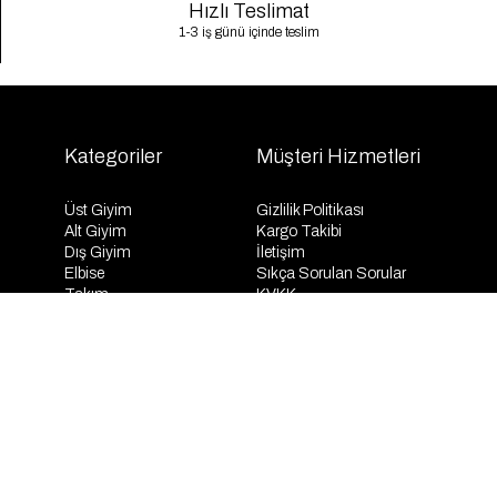
Hızlı Teslimat
1-3 iş günü içinde teslim
Kategoriler
Müşteri Hizmetleri
Üst Giyim
Gizlilik Politikası
Alt Giyim
Kargo Takibi
Dış Giyim
İletişim
Elbise
Sıkça Sorulan Sorular
Takım
KVKK
İndirim
Mesafeli Satış Sözleşmesi