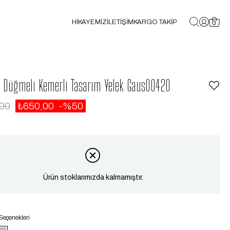
HİKAYEMİZ
İLETİŞİM
KARGO TAKİP
0
ü Düğmeli Kemerli Tasarım Yelek Gaus00420
,00
₺650,00
50
Ürün stoklarımızda kalmamıştır.
Seçenekleri