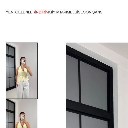
YENİ GELENLER
İNDİRİM
GİYİM
TAKIM
ELBİSE
SON ŞANS