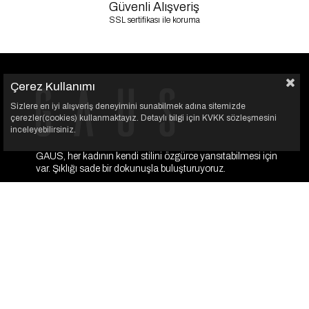
Güvenli Alışveriş
SSL sertifikası ile koruma
Çerez Kullanımı
Sizlere en iyi alışveriş deneyimini sunabilmek adına sitemizde
çerezler(cookies) kullanmaktayız. Detaylı bilgi için KVKK sözleşmesini
inceleyebilirsiniz.
GAUS, her kadının kendi stilini özgürce yansıtabilmesi için
var. Şıklığı sade bir dokunuşla buluşturuyoruz.