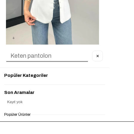
BEYAZ DÜĞMELI ASIMETRIK YAKA ASTARLI YELEK GAUS-01213
✕
₺1.399,90
₺800,00
%43
Popüler Kategoriler
Son Aramalar
Kayıt yok
Popüler Ürünler