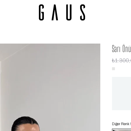
Sarı Ön
₺1.300
Diğer Renk 