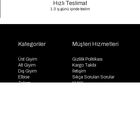
Hızlı Teslimat
1-3 iş günü içinde teslim
Kategoriler
Müşteri Hizmetleri
Üst Giyim
Gizlilik Politikası
Alt Giyim
Kargo Takibi
Dış Giyim
İletişim
Elbise
Sıkça Sorulan Sorular
Takım
KVKK
İndirim
Mesafeli Satış Sözleşmesi