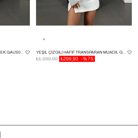
BEYAZ GIPELI BEL LASTIKLI GÖMLEK GAUS00087
YEŞIL ÇIZGILI HAFIF TRANSPARAN MUADIL GÖMLEK GAUS00153
₺1.200,00
₺299,90
%75