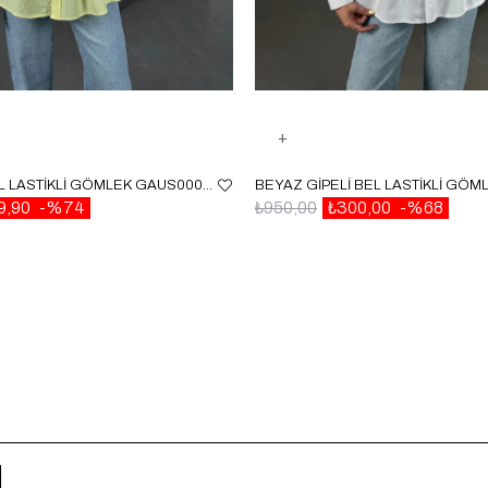
SARI GIPELI BEL LASTIKLI GÖMLEK GAUS00087
9,90
%74
₺950,00
₺300,00
%68