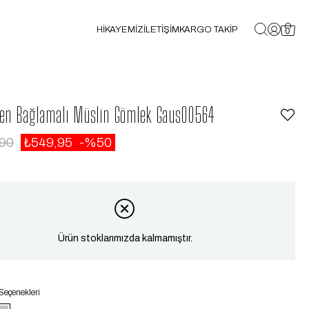
HİKAYEMİZ
İLETİŞİM
KARGO TAKİP
0
den Bağlamalı Müslin Gömlek Gaus00564
,90
₺549,95
50
Ürün stoklarımızda kalmamıştır.
Seçenekleri