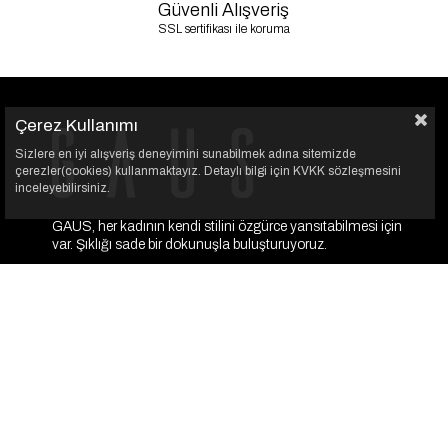
Güvenli Alışveriş
SSL sertifikası ile koruma
Çerez Kullanımı
Sizlere en iyi alışveriş deneyimini sunabilmek adına sitemizde
çerezler(cookies) kullanmaktayız. Detaylı bilgi için KVKK sözleşmesini
inceleyebilirsiniz.
GAUS, her kadının kendi stilini özgürce yansıtabilmesi için
var. Şıklığı sade bir dokunuşla buluşturuyoruz.