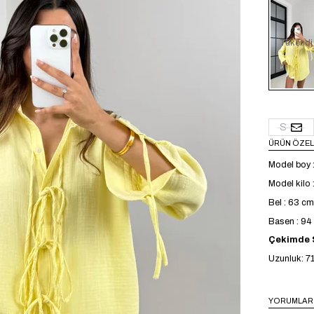
Tükendi
S
ÜRÜN ÖZEL
Model boy 
Model kilo 
Bel : 63 cm
Basen : 9
Çekimde S
Uzunluk: 7
YORUMLAR