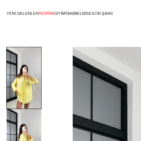
YENİ GELENLER
İNDİRİM
GİYİM
TAKIM
ELBİSE
SON ŞANS