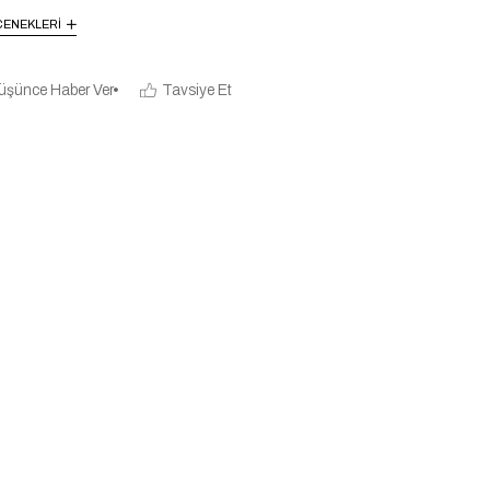
ENEKLERI
üşünce Haber Ver
Tavsiye Et