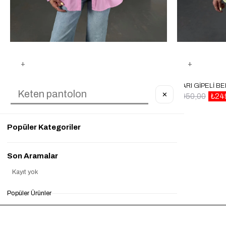
PEMBE GIPELI BEL LASTIKLI GÖMLEK GAUS00087
✕
₺950,00
₺300,00
%68
₺950,00
₺24
Popüler Kategoriler
Son Aramalar
Kayıt yok
Popüler Ürünler