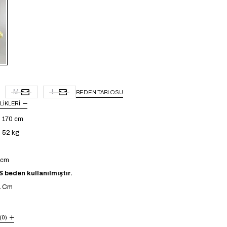
M
L
BEDEN TABLOSU
LIKLERI
: 170 cm
: 52 kg
4 cm
 beden kullanılmıştır.
1 Cm
(0)