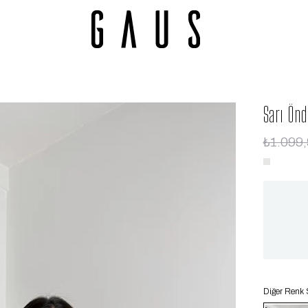
Sarı Ön
₺1.099
Diğer Renk 