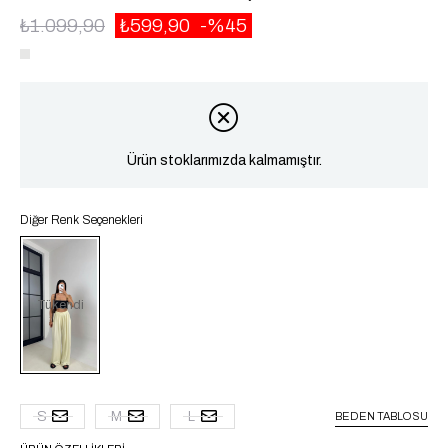
₺1.099,90
₺599,90
45
Ürün stoklarımızda kalmamıştır.
Diğer Renk Seçenekleri
Tükendi
S
M
L
BEDEN TABLOSU