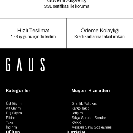
Güvenli Alışveriş
SSL sertifikası ile koruma
Hızlı Teslimat
Ödeme Kolaylığı
1-3 iş günü içinde teslim
Kredi kartlarına taksit imkanı
Kategoriler
Müşteri Hizmetleri
Üst Giyim
Gizlilik Politikası
Alt Giyim
Kargo Takibi
Dış Giyim
İletişim
Elbise
Sıkça Sorulan Sorular
Takım
KVKK
İndirim
Mesafeli Satış Sözleşmesi
Bülten
İLETİŞİM