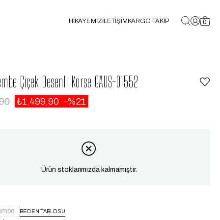
HİKAYEMİZ
İLETİŞİM
KARGO TAKİP
0
embe Çiçek Desenli Korse GAUS-01552
,90
₺1.499,90
21
Ürün stoklarımızda kalmamıştır.
embe
BEDEN TABLOSU