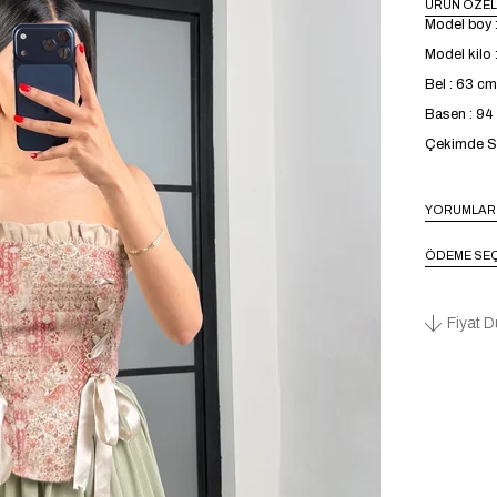
ÜRÜN ÖZEL
Model boy 
Model kilo 
Bel : 63 cm
Basen : 9
Çekimde S 
YORUMLAR
ÖDEME SEÇ
Fiyat D