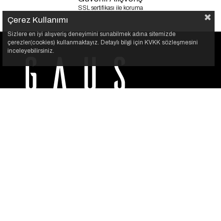
SSL sertifikası ile koruma
Çerez Kullanımı
Sizlere en iyi alışveriş deneyimini sunabilmek adına sitemizde
çerezler(cookies) kullanmaktayız. Detaylı bilgi için KVKK sözleşmesini
inceleyebilirsiniz.
GAUS, her kadının kendi stilini özgürce yansıtabilmesi için
var. Şıklığı sade bir dokunuşla buluşturuyoruz.