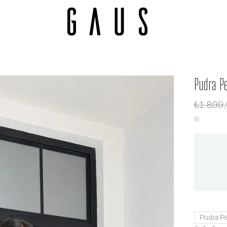
Pudra P
₺1.899
Pudra P