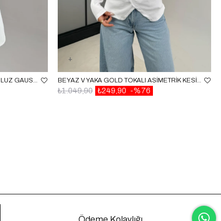
TAŞ ÖNDEN BAĞLAMALI MÜSLIN BLUZ GAUS00520
BEYAZ V YAKA GOLD TOKALI ASIMETRIK KESIM BLUZ GAUS-0085
₺1.049,90
₺249,90
%76
Ödeme Kolaylığı