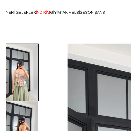
YENİ GELENLER
İNDİRİM
GİYİM
TAKIM
ELBİSE
SON ŞANS