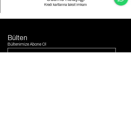
Kredi kartlarına taksit imkanı
Bülten
Bültenimize Abone Ol
Abone Ol
© 2025 Gaus. Tüm hakları saklıdır.