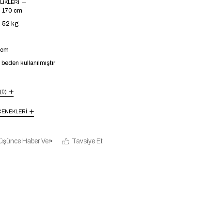
LIKLERI
: 170 cm
: 52 kg
4 cm
beden kullanılmıştır
(0)
ENEKLERI
üşünce Haber Ver
Tavsiye Et