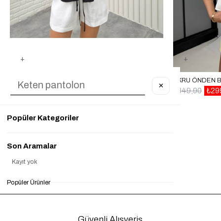
SIYAH BEBE YAKA ÖNÜ BAĞLAMALI BLUZ GAUS00334
✕
₺999,90
₺249,90
%75
₺849,90
₺29
Popüler Kategoriler
Son Aramalar
Kayıt yok
Popüler Ürünler
Güvenli Alışveriş