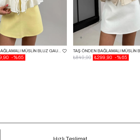
EKRU ÖNDEN BAĞLAMALI MÜSLIN BLUZ GAUS00520
9,90
%65
₺849,90
₺299,90
%65
Hızlı Teslimat