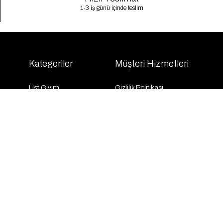
1-3 iş günü içinde teslim
Kategoriler
Müşteri Hizmetleri
Üst Giyim
Gizlilik Politikası
Alt Giyim
Kargo Takibi
Dış Giyim
İletişim
Elbise
Sıkça Sorulan Sorular
Takım
KVKK
İndirim
Mesafeli Satış Sözleşmesi