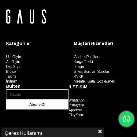
Kategoriler
Müşteri Hizmetleri
Üst Giyim
Gizlilik Politikası
Alt Giyim
Kargo Takibi
Dış Giyim
İletişim
Elbise
Sıkça Sorulan Sorular
Takım
KVKK
İndirim
Mesafeli Satış Sözleşmesi
Bülten
İLETİŞİM
WhatsApp
Abone Ol
Instagram
Appstore
PlayStore
Çerez Kullanımı