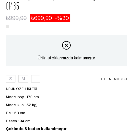
01465
₺999,90
₺699,90
30
Ürün stoklarımızda kalmamıştır.
S
M
L
BEDEN TABLOSU
ÜRÜN ÖZELLIKLERI
Model boy : 170 cm
Model kilo : 52 kg
Bel : 63 cm
Basen : 94 cm
Çekimde S beden kullanılmıştır