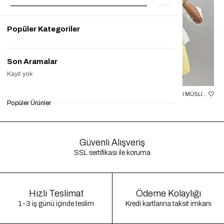
Popüler Kategoriler
Son Aramalar
Kayıt yok
SIYAH BEBE YAKA ÖNÜ BAĞLAMALI BLUZ GAUS00334
EKRU ÖNDEN BAĞLAMALI MÜSLIN BLUZ GAUS00520
Popüler Ürünler
₺999,90
₺249,90
%75
₺849,90
₺299,90
%65
₺8
Güvenli Alışveriş
SSL sertifikası ile koruma
Hızlı Teslimat
Ödeme Kolaylığı
1-3 iş günü içinde teslim
Kredi kartlarına taksit imkanı