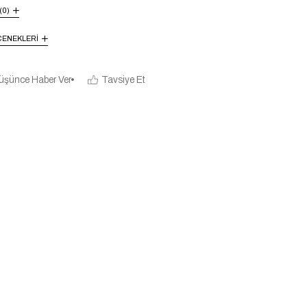
(0)
ENEKLERI
üşünce Haber Ver
Tavsiye Et