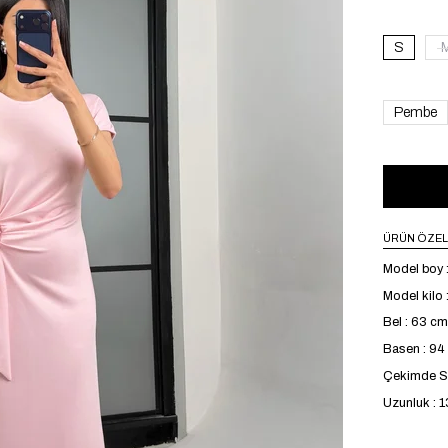
S
Pembe
ÜRÜN ÖZEL
Model boy 
Model kilo 
Bel : 63 cm
Basen : 9
Çekimde S 
Uzunluk : 