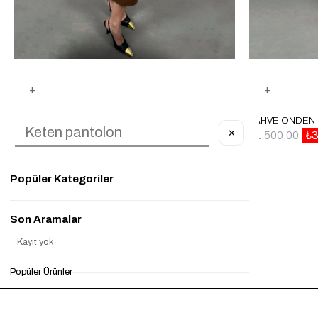
KAHVE YAN MINI KEMER DETAYLI ELBISE GAUS00055
✕
₺1.500,00
₺450,00
%70
₺1.500,00
₺3
Popüler Kategoriler
Son Aramalar
Kayıt yok
Popüler Ürünler