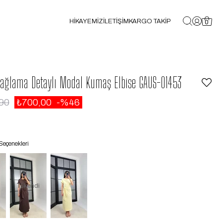
HİKAYEMİZ
İLETİŞİM
KARGO TAKİP
0
ağlama Detaylı Modal Kumaş Elbise GAUS-01453
90
₺700,00
46
Seçenekleri
Tükendi