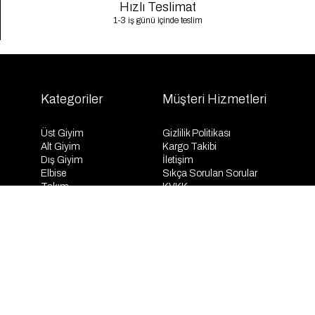
Hızlı Teslimat
1-3 iş günü içinde teslim
Kategoriler
Müşteri Hizmetleri
Üst Giyim
Gizlilik Politikası
Alt Giyim
Kargo Takibi
Dış Giyim
İletişim
Elbise
Sıkça Sorulan Sorular
Takım
KVKK
İndirim
Mesafeli Satış Sözleşmesi