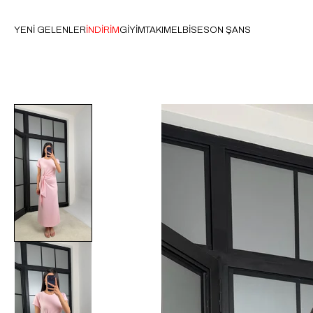
YENİ GELENLER
İNDİRİM
GİYİM
TAKIM
ELBİSE
SON ŞANS