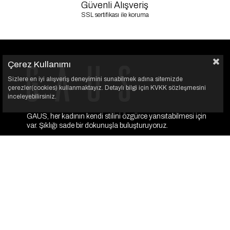
Güvenli Alışveriş
SSL sertifikası ile koruma
Çerez Kullanımı
Sizlere en iyi alışveriş deneyimini sunabilmek adına sitemizde
çerezler(cookies) kullanmaktayız. Detaylı bilgi için KVKK sözleşmesini
inceleyebilirsiniz.
GAUS, her kadının kendi stilini özgürce yansıtabilmesi için
var. Şıklığı sade bir dokunuşla buluşturuyoruz.