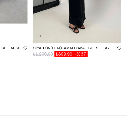
KAHVE YAN DEKOLTELI KETEN ELBISE GAUS00255
SIYAH ÖNÜ BAĞLAMALI YAKA FIRFIR DETAYLI ELBISE GAUS00347
₺1.200,00
₺399,90
%67