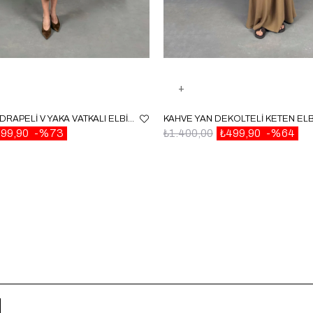
KAHVE ÖNDEN DRAPELI V YAKA VATKALI ELBISE GAUS00056
99,90
%73
₺1.400,00
₺499,90
%64