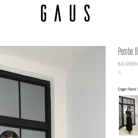
Pembe B
₺1.299,
Diğer Renk 
Tükendi