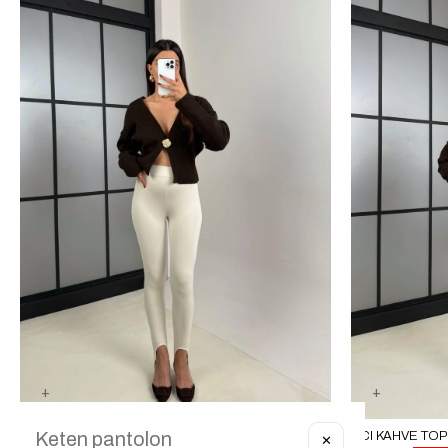
KREM TOPUKTAN GEÇIRMELI YUMUŞAK DOKULU FÜZO TAYT GAUS-00215
✕