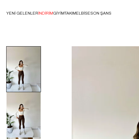
YENİ GELENLER
İNDİRİM
GİYİM
TAKIM
ELBİSE
SON ŞANS