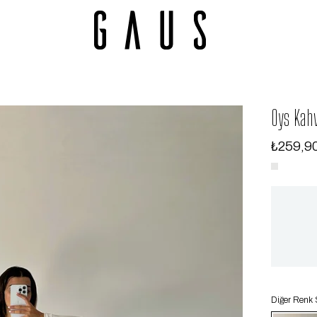
Oys Kahv
₺259,9
Diğer Renk 