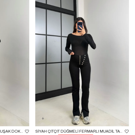
SIYAH TOPUKTAN GEÇIRMELI YUMUŞAK DOKULU FÜZO TAYT GAUS-00215
SIYAH ÇITÇIT DÜĞMELI FERMARLI MUADIL TAYT GAUS-00897