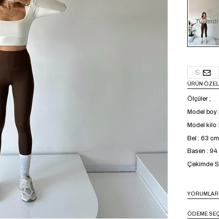
Tükendi
S
ÜRÜN ÖZEL
Ölçüler ;
Model boy 
Model kilo 
Bel : 63 cm
Basen : 9
Çekimde S b
YORUMLAR
ÖDEME SEÇ