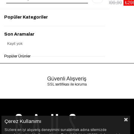
₺899,90
₺299,90
%67
₺899,90
₺29
Popüler Kategoriler
Son Aramalar
Kayıt yok
Popüler Ürünler
Güvenli Alışveriş
SSL sertifikası ile koruma
Çerez Kullanımı
Sizlere en iyi alışveriş deneyimini sunabilmek adına sitemizde