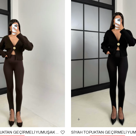
ACI KAHVE TOPUKTAN GEÇIRMELI YUMUŞAK DOKULU FÜZO TAYT GAUS-00215