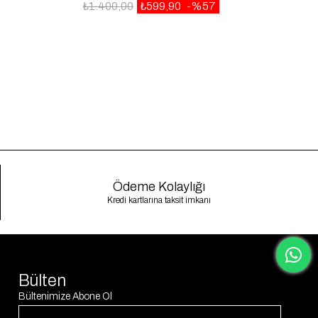
₺1.400,00
₺599,90
%57
Ödeme Kolaylığı
Kredi kartlarına taksit imkanı
Bülten
Bültenimize Abone Ol