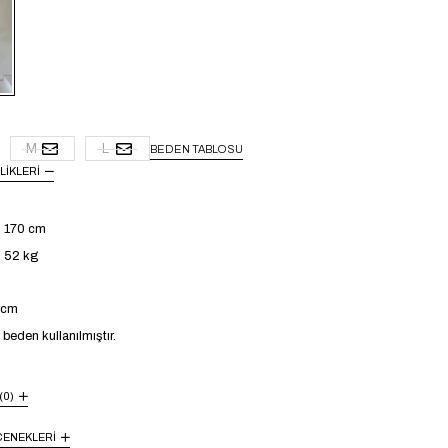
M
L
BEDEN TABLOSU
LIKLERI
: 170 cm
: 52 kg
4 cm
eden kullanılmıştır.
(0)
ENEKLERI