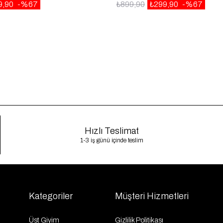
9,90
%67
₺899,90
₺299,90
%67
Hızlı Teslimat
1-3 iş günü içinde teslim
Kategoriler
Müşteri Hizmetleri
Üst Giyim
Gizlilik Politikası