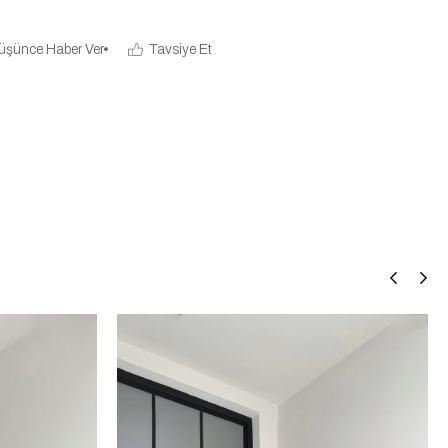
üşünce Haber Ver
Tavsiye Et