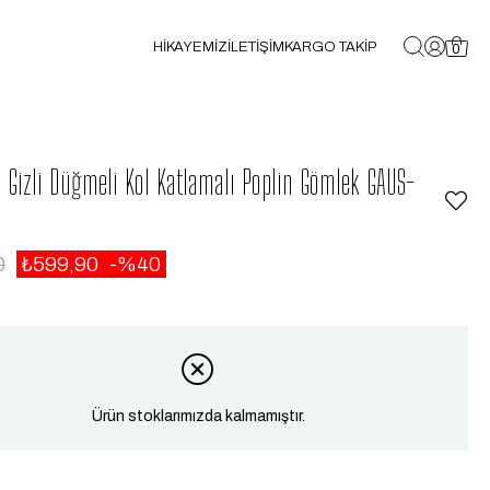
HİKAYEMİZ
İLETİŞİM
KARGO TAKİP
0
Gizli Düğmeli Kol Katlamalı Poplin Gömlek GAUS-
0
₺599,90
40
Ürün stoklarımızda kalmamıştır.