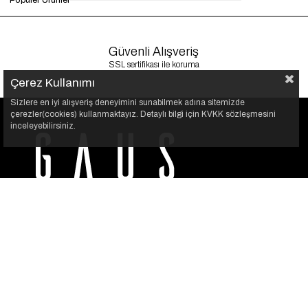
Popüler Ürünler
Güvenli Alışveriş
SSL sertifikası ile koruma
Çerez Kullanımı
Sizlere en iyi alışveriş deneyimini sunabilmek adına sitemizde
çerezler(cookies) kullanmaktayız. Detaylı bilgi için KVKK sözleşmesini
inceleyebilirsiniz.
GAUS, her kadının kendi stilini özgürce yansıtabilmesi için
var. Şıklığı sade bir dokunuşla buluşturuyoruz.