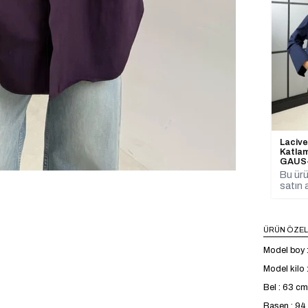
Lacive
Katlam
GAUS
Bu ürü
satın a
ÜRÜN ÖZEL
Model boy 
Model kilo 
Bel : 63 cm
Basen : 9