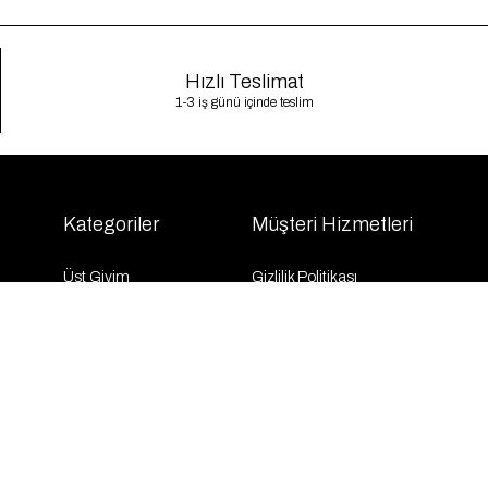
Hızlı Teslimat
1-3 iş günü içinde teslim
Kategoriler
Müşteri Hizmetleri
Üst Giyim
Gizlilik Politikası
Alt Giyim
Kargo Takibi
Dış Giyim
İletişim
Elbise
Sıkça Sorulan Sorular
Takım
KVKK
İndirim
Mesafeli Satış Sözleşmesi