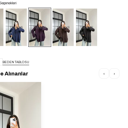
Seçenekleri
Tükendi
Tükendi
Tükendi
Tükendi
BEDEN TABLOSU
te Alınanlar
‹
›