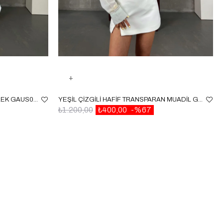
BEYAZ GIPELI BEL LASTIKLI GÖMLEK GAUS00087
YEŞIL ÇIZGILI HAFIF TRANSPARAN MUADIL GÖMLEK GAUS00153
₺1.200,00
₺400,00
%67