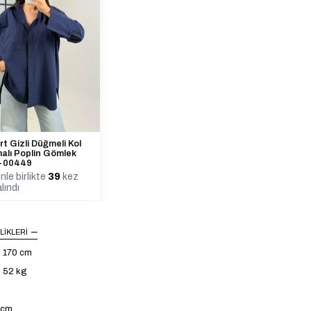
rt Gizli Düğmeli Kol
alı Poplin Gömlek
-00449
nle birlikte
39
kez
lındı
LIKLERI
: 170 cm
: 52 kg
4 cm