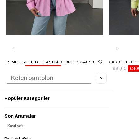
PEMBE GIPELI BEL LASTIKLI GÖMLEK GAUS00087
₺950,00
₺300,00
%68
₺950,00
₺30
✕
Popüler Kategoriler
Son Aramalar
Kayıt yok