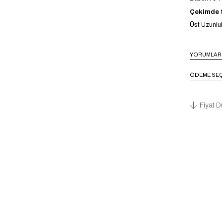
Çekimde S
Üst Uzunlu
YORUMLAR
ÖDEME SEÇ
Fiyat D