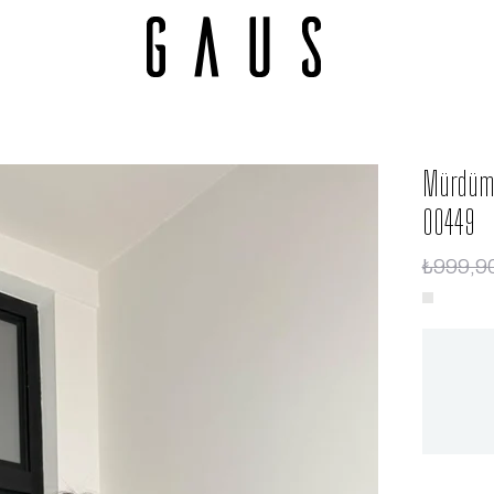
Mürdüm 
00449
₺999,9