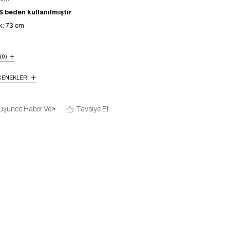
 beden kullanılmıştır
k: 73 cm
(0)
ENEKLERI
üşünce Haber Ver
Tavsiye Et