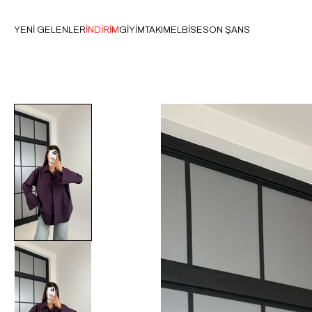
YENİ GELENLER
İNDİRİM
GİYİM
TAKIM
ELBİSE
SON ŞANS