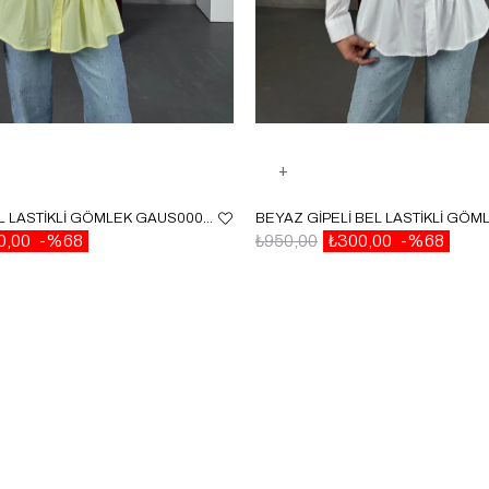
SARI GIPELI BEL LASTIKLI GÖMLEK GAUS00087
0,00
%68
₺950,00
₺300,00
%68