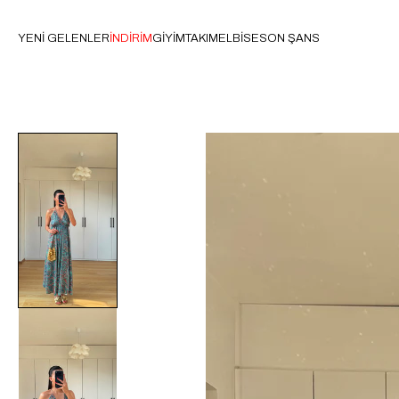
YENİ GELENLER
İNDİRİM
GİYİM
TAKIM
ELBİSE
SON ŞANS