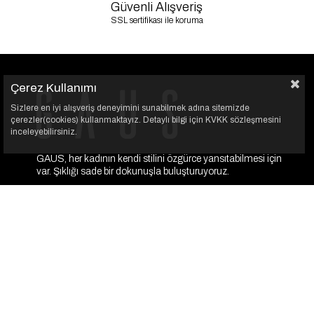
Güvenli Alışveriş
SSL sertifikası ile koruma
Çerez Kullanımı
Sizlere en iyi alışveriş deneyimini sunabilmek adına sitemizde
çerezler(cookies) kullanmaktayız. Detaylı bilgi için KVKK sözleşmesini
inceleyebilirsiniz.
GAUS, her kadının kendi stilini özgürce yansıtabilmesi için
var. Şıklığı sade bir dokunuşla buluşturuyoruz.