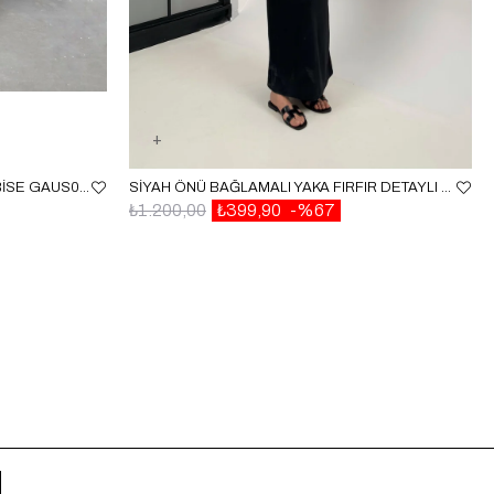
KAHVE YAN DEKOLTELI KETEN ELBISE GAUS00255
SIYAH ÖNÜ BAĞLAMALI YAKA FIRFIR DETAYLI ELBISE GAUS00347
₺1.200,00
₺399,90
%67