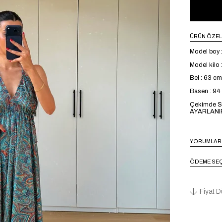
ÜRÜN ÖZEL
Model boy 
Model kilo 
Bel : 63 cm
Basen : 9
Çekimde S
AYARLANIR
YORUMLAR
ÖDEME SEÇ
Fiyat D