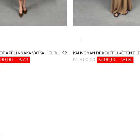
KAHVE ÖNDEN DRAPELI V YAKA VATKALI ELBISE GAUS00056
99,90
%73
₺1.400,00
₺499,90
%64