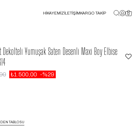
HİKAYEMİZ
İLETİŞİM
KARGO TAKİP
0
t Dekolteli Yumuşak Saten Desenli Maxi Boy Elbise
614
,90
₺1.500,00
29
DEN TABLOSU