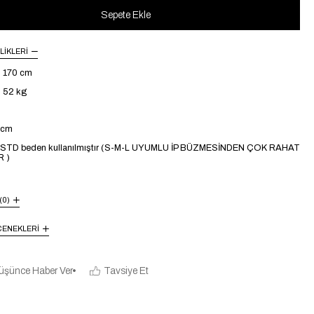
LIKLERI
: 170 cm
: 52 kg
4 cm
STD beden kullanılmıştır (S-M-L UYUMLU İP BÜZMESİNDEN ÇOK RAHAT
 )
(0)
ENEKLERI
üşünce Haber Ver
Tavsiye Et