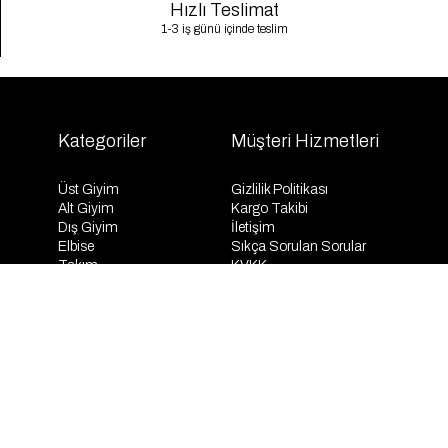
Hızlı Teslimat
1-3 iş günü içinde teslim
Kategoriler
Müşteri Hizmetleri
Üst Giyim
Gizlilik Politikası
Alt Giyim
Kargo Takibi
Dış Giyim
İletişim
Elbise
Sıkça Sorulan Sorular
Takım
KVKK
İndirim
Mesafeli Satış Sözleşmesi