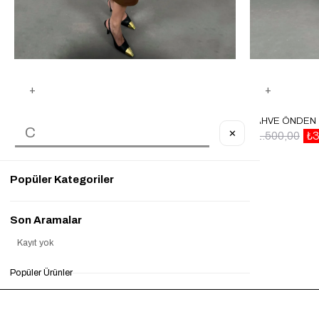
KAHVE YAN MINI KEMER DETAYLI ELBISE GAUS00055
✕
₺1.500,00
₺450,00
%70
₺1.500,00
₺3
Popüler Kategoriler
Son Aramalar
Kayıt yok
Popüler Ürünler