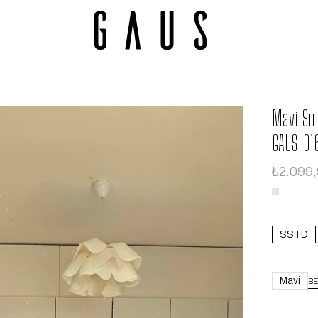
Mavi Sır
GAUS-01
₺2.099
SSTD
Mavi
BE