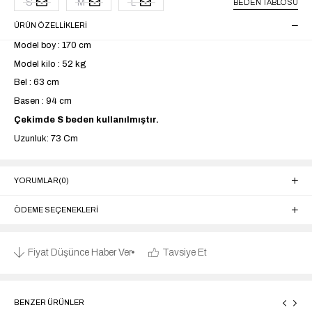
S
M
L
BEDEN TABLOSU
ÜRÜN ÖZELLIKLERI
Model boy : 170 cm
Model kilo : 52 kg
Bel : 63 cm
Basen : 94 cm
Çekimde S beden kullanılmıştır.
Uzunluk: 73 Cm
YORUMLAR
(0)
ÖDEME SEÇENEKLERI
Fiyat Düşünce Haber Ver
Tavsiye Et
BENZER ÜRÜNLER