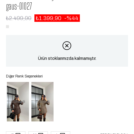
gaus-01027
₺2.499,90
₺1.399,90
44
Ürün stoklarımızda kalmamıştır.
Diğer Renk Seçenekleri
Tükendi
Tükendi