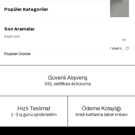
Popüler Kategoriler
Son Aramalar
Kayıt yok
KAHVE YAN MINI KEMER DETAYLI ELBISE GAUS00055
KAHVE ÖNDEN DRAPELI V YAKA VATKALI ELBISE GAUS00056
Popüler Ürünler
₺1.500,00
₺450,00
%70
₺1.500,00
₺399,90
%73
₺1
Güvenli Alışveriş
SSL sertifikası ile koruma
Hızlı Teslimat
Ödeme Kolaylığı
1-3 iş günü içinde teslim
Kredi kartlarına taksit imkanı