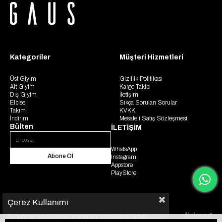
Kategoriler
Müşteri Hizmetleri
Üst Giyim
Gizlilik Politikası
Alt Giyim
Kargo Takibi
Dış Giyim
İletişim
Elbise
Sıkça Sorulan Sorular
Takım
KVKK
İndirim
Mesafeli Satış Sözleşmesi
Bülten
İLETİŞİM
WhatsApp
Abone Ol
Instagram
Appstore
PlayStore
Çerez Kullanımı
Sizlere en iyi alışveriş deneyimini sunabilmek adına
© 2025 Gaus. Tüm hakları saklıdır.