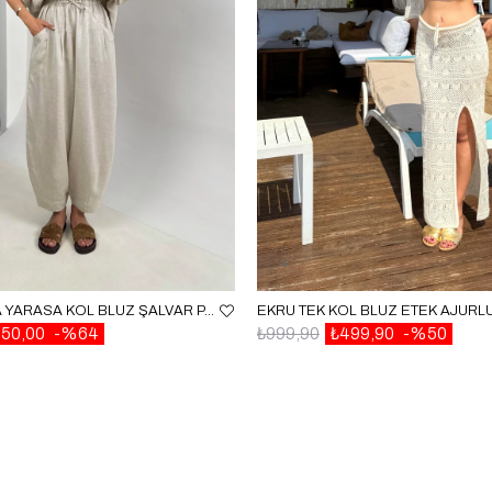
TAŞ POLO YAKA YARASA KOL BLUZ ŞALVAR PANTOLON MD MUADIL PREMIUM KETEN TAKIM GAUS00542
650,00
%64
₺999,90
₺499,90
%50