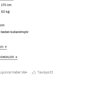
: 170 cm
: 52 kg
4 cm
beden kullanılmıştır
(0)
ENEKLERI
üşünce Haber Ver
Tavsiye Et