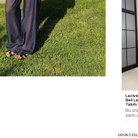
Lacive
Beli L
Takım
Bu ürü
satın a
ÜRÜN ÖZEL