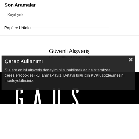
Son Aramalar
Kayıt yok
Popüler Ürünler
Güvenli Alışveriş
SSL sertifikası ile koruma
Çerez Kullanımı
Sizlere en iyi alışveriş deneyimini sunabilmek adına sitemizde
çerezler(cookies) kullanmaktayız. Detaylı bilgi için KVKK sözleşmesini
inceleyebilirsiniz.
GAUS, her kadının kendi stilini özgürce yansıtabilmesi için
var. Şıklığı sade bir dokunuşla buluşturuyoruz.