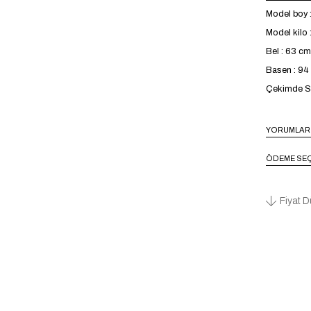
Model boy 
Model kilo 
Bel : 63 cm
Basen : 9
Çekimde S 
YORUMLAR
ÖDEME SEÇ
Fiyat D