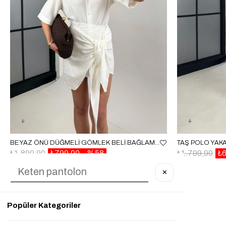
BEYAZ ÖNÜ DÜĞMELI GÖMLEK BELI BAĞLAMA DETAYLI ETEK KETEN TAKIM GAUS00459
₺1.899,90
₺799,90
%58
₺1.799,90
₺
✕
Popüler Kategoriler