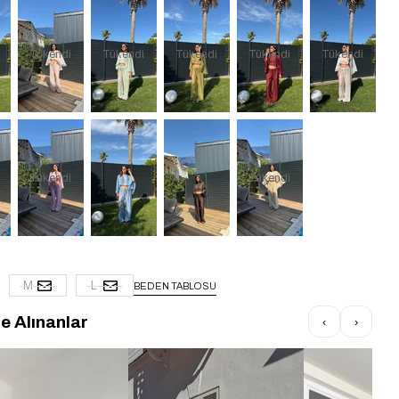
Tükendi
Tükendi
Tükendi
Tükendi
Tükendi
Tükendi
Tükendi
M
L
BEDEN TABLOSU
te Alınanlar
‹
›