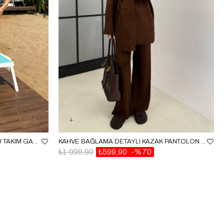
EKRU TEK KOL BLUZ ETEK AJURLU TAKIM GAUS00657
KAHVE BAĞLAMA DETAYLI KAZAK PANTOLON İKILI TRIKO TAKIM GAUS-00526
₺1.999,90
₺599,90
%70