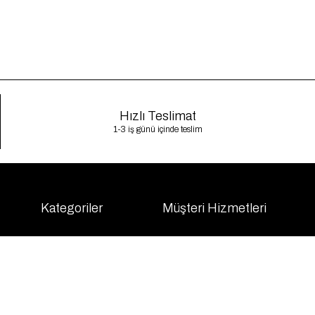
Hızlı Teslimat
1-3 iş günü içinde teslim
Kategoriler
Müşteri Hizmetleri
Üst Giyim
Gizlilik Politikası
Alt Giyim
Kargo Takibi
Dış Giyim
İletişim
Elbise
Sıkça Sorulan Sorular
Takım
KVKK
İndirim
Mesafeli Satış Sözleşmesi