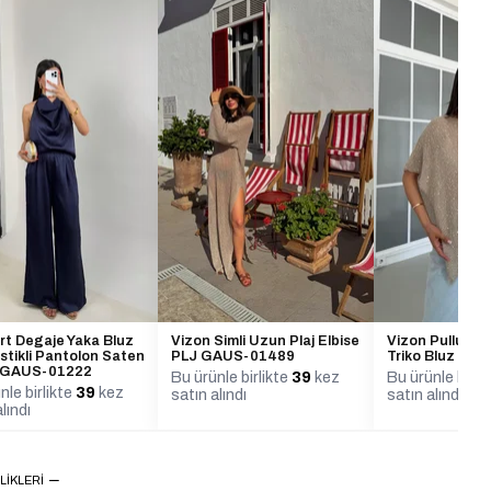
rt Degaje Yaka Bluz
Vizon Simli Uzun Plaj Elbise
Vizon Pullu Asi
astikli Pantolon Saten
PLJ GAUS-01489
Triko Bluz GA
 GAUS-01222
Bu ürünle birlikte
39
kez
Bu ürünle birli
nle birlikte
39
kez
satın alındı
satın alındı
lındı
LIKLERI