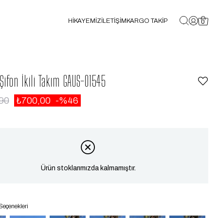
HİKAYEMİZ
İLETİŞİM
KARGO TAKİP
0
 Şifon İkili Takım GAUS-01545
90
₺700,00
46
Ürün stoklarımızda kalmamıştır.
Seçenekleri