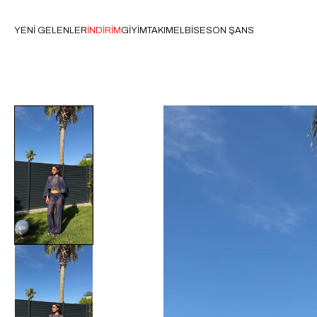
YENİ GELENLER
İNDİRİM
GİYİM
TAKIM
ELBİSE
SON ŞANS