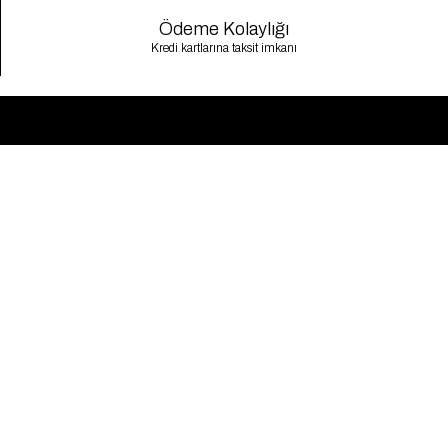
Ödeme Kolaylığı
Kredi kartlarına taksit imkanı
Bülten
Bültenimize Abone Ol
Abone Ol
© 2025 Gaus. Tüm hakları saklıdır.