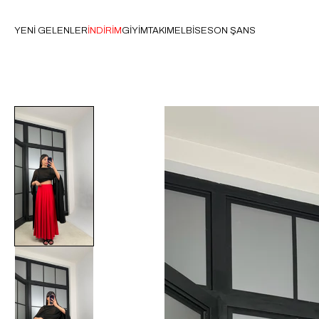
YENİ GELENLER
İNDİRİM
GİYİM
TAKIM
ELBİSE
SON ŞANS