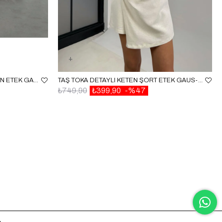
GRI ÖNÜ VOLAN YIRTMAÇLI MÜSLIN ETEK GAUS00186
TAŞ TOKA DETAYLI KETEN ŞORT ETEK GAUS-0010
₺749,90
₺399,90
%47