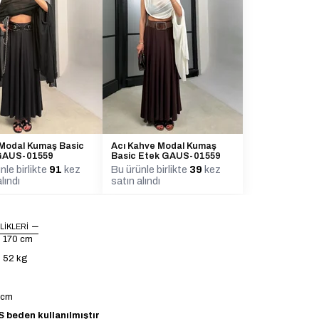
 Modal Kumaş Basic
Acı Kahve Modal Kumaş
GAUS-01559
Basic Etek GAUS-01559
nle birlikte
91
kez
Bu ürünle birlikte
39
kez
lındı
satın alındı
LIKLERI
: 170 cm
: 52 kg
4 cm
 beden kullanılmıştır