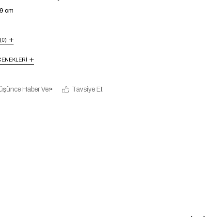
99 cm
(0)
ENEKLERI
üşünce Haber Ver
Tavsiye Et