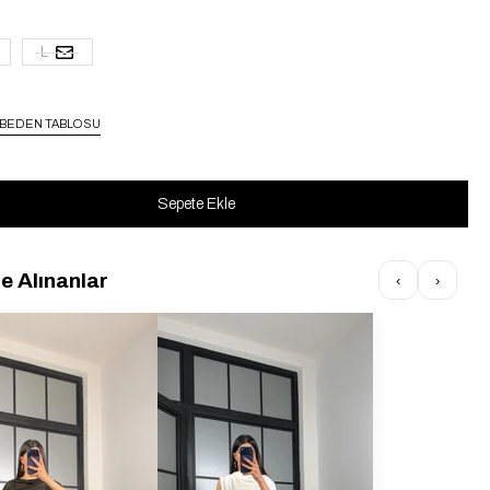
L
BEDEN TABLOSU
te Alınanlar
‹
›