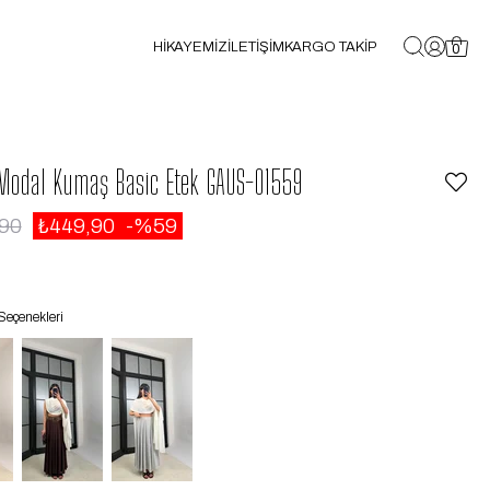
HİKAYEMİZ
İLETİŞİM
KARGO TAKİP
0
 Modal Kumaş Basic Etek GAUS-01559
,90
₺449,90
59
Seçenekleri