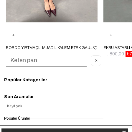
BORDO YIRTMAÇLI MUADIL KALEM ETEK GAUS00047
₺899,90
₺399,90
%56
₺1.800,00
₺7
✕
Popüler Kategoriler
Son Aramalar
Kayıt yok
Popüler Ürünler