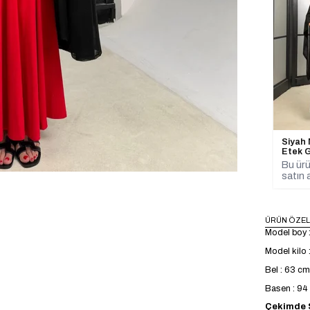
Siyah
Etek 
Bu ürü
satın a
ÜRÜN ÖZEL
Model boy 
Model kilo 
Bel : 63 cm
Basen : 9
Çekimde S