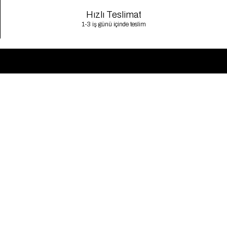
Hızlı Teslimat
1-3 iş günü içinde teslim
Kategoriler
Müşteri Hizmetleri
Üst Giyim
Gizlilik Politikası
Alt Giyim
Kargo Takibi
Dış Giyim
İletişim
Elbise
Sıkça Sorulan Sorular
Takım
KVKK
İndirim
Mesafeli Satış Sözleşmesi