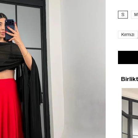
S
M
Kırmızı
Birlik