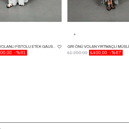
EKRU ASTARLI VOLANLI FISTOLU ETEK GAUS00077
00,00
%61
₺1.200,00
₺400,00
%67