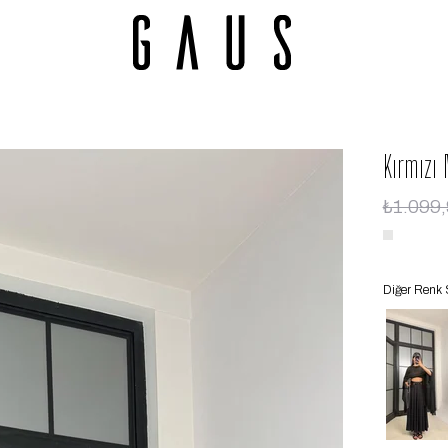
Kırmızı
₺1.099
Diğer Renk 