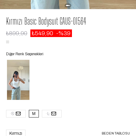
Kırmızı Basic Bodysuit GAUS-01564
₺899,90
₺549,90
39
Diğer Renk Seçenekleri
Tükendi
S
M
L
Kırmızı
BEDEN TABLOSU