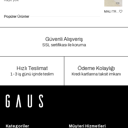
KAHVE KALIN ASKILI BASIC BODYSUIT GAUS-01006
SIYAH BOYUNDAN BAĞLAMALI TRANSPARAN BODYSUIT GAUS-01468
Popüler Ürünler
₺699,90
₺299,00
%57
₺900,00
₺299,90
%67
₺9
Güvenli Alışveriş
SSL sertifikası ile koruma
Hızlı Teslimat
Ödeme Kolaylığı
1-3 iş günü içinde teslim
Kredi kartlarına taksit imkanı
Kategoriler
Müşteri Hizmetleri