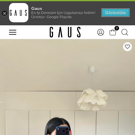
Gaus
Görüntüle
En İyi Deneyim İçin Uygulamayı İndirin!
Ücretsiz -Google Play'de
0