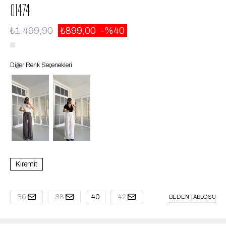
01474
₺1.499,90
₺899,00
40
Diğer Renk Seçenekleri
Kiremit
36
38
40
42
BEDEN TABLOSU