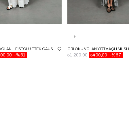
EKRU ASTARLI VOLANLI FISTOLU ETEK GAUS00077
00,00
%61
₺1.200,00
₺400,00
%67