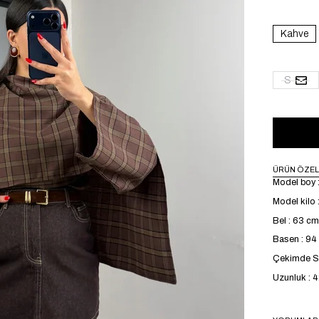
Kahve
S
ÜRÜN ÖZEL
Model boy 
Model kilo 
Bel : 63 cm
Basen : 94
Çekimde S 
Uzunluk : 