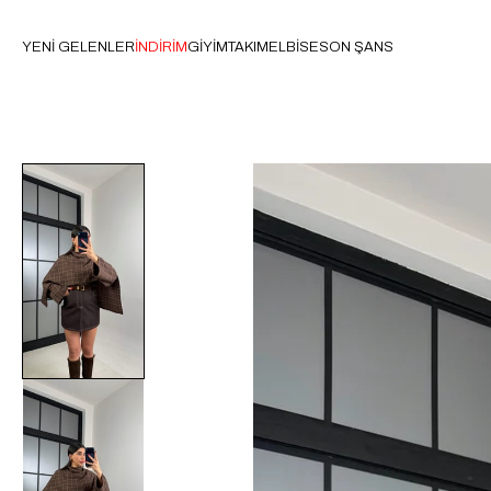
YENİ GELENLER
İNDİRİM
GİYİM
TAKIM
ELBİSE
SON ŞANS