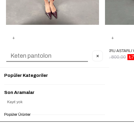
BORDO YIRTMAÇLI MUADIL KALEM ETEK GAUS00047
✕
₺899,90
₺399,90
%56
₺1.800,00
₺7
Popüler Kategoriler
Son Aramalar
Kayıt yok
Popüler Ürünler