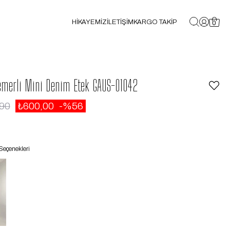
HİKAYEMİZ
İLETİŞİM
KARGO TAKİP
0
emerli Mini Denim Etek GAUS-01042
,90
₺600,00
56
Seçenekleri