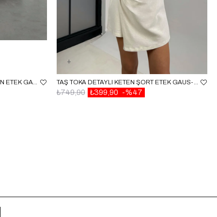
GRI ÖNÜ VOLAN YIRTMAÇLI MÜSLIN ETEK GAUS00186
TAŞ TOKA DETAYLI KETEN ŞORT ETEK GAUS-0010
₺749,90
₺399,90
%47