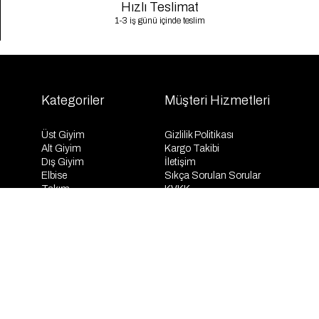
Hızlı Teslimat
1-3 iş günü içinde teslim
Kategoriler
Müşteri Hizmetleri
Üst Giyim
Gizlilik Politikası
Alt Giyim
Kargo Takibi
Dış Giyim
İletişim
Elbise
Sıkça Sorulan Sorular
Takım
KVKK
İndirim
Mesafeli Satış Sözleşmesi