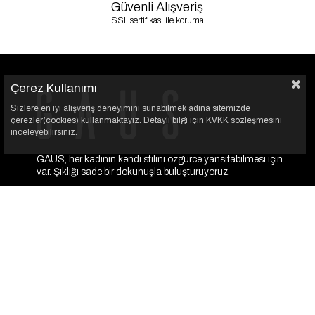
Güvenli Alışveriş
SSL sertifikası ile koruma
Çerez Kullanımı
Sizlere en iyi alışveriş deneyimini sunabilmek adına sitemizde
çerezler(cookies) kullanmaktayız. Detaylı bilgi için KVKK sözleşmesini
inceleyebilirsiniz.
GAUS, her kadının kendi stilini özgürce yansıtabilmesi için
var. Şıklığı sade bir dokunuşla buluşturuyoruz.