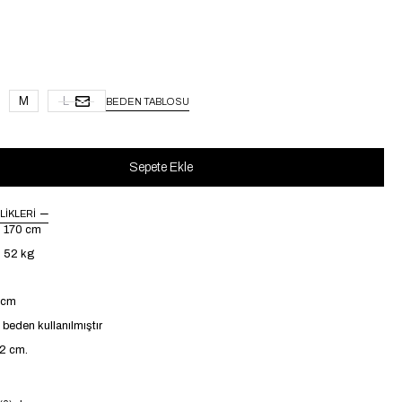
M
L
BEDEN TABLOSU
LIKLERI
: 170 cm
: 52 kg
 cm
beden kullanılmıştır
42 cm.