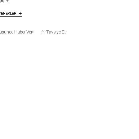
(0)
ENEKLERI
üşünce Haber Ver
Tavsiye Et