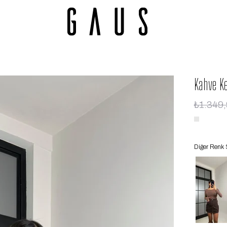
Kahve K
₺1.349
Diğer Renk 