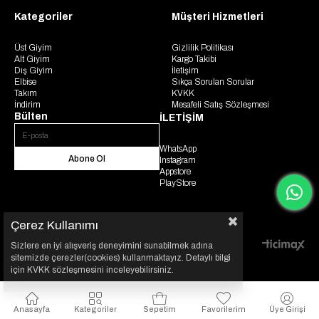
Kategoriler
Müşteri Hizmetleri
Üst Giyim
Gizlilik Politikası
Alt Giyim
Kargo Takibi
Dış Giyim
İletişim
Elbise
Sıkça Sorulan Sorular
Takım
KVKK
İndirim
Mesafeli Satış Sözleşmesi
Bülten
İLETİŞİM
WhatsApp
Abone Ol
Instagram
Appstore
PlayStore
Çerez Kullanımı
Sizlere en iyi alışveriş deneyimini sunabilmek adına
© 2025 Gaus. Tüm hakları saklıdır.
sitemizde çerezler(cookies) kullanmaktayız. Detaylı bilgi
için KVKK sözleşmesini inceleyebilirsiniz.
Anasayfa
Kategoriler
Sepetim
Favorilerim
Üye Girişi