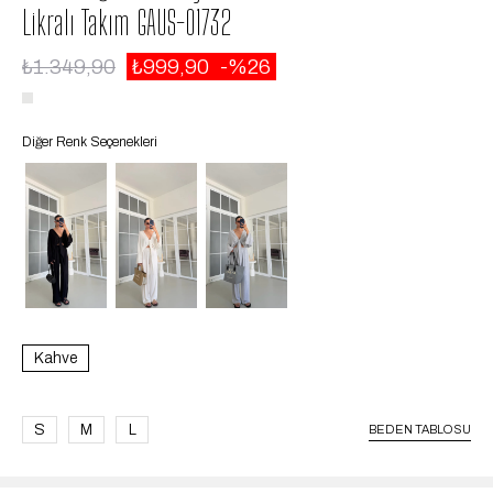
Likralı Takım GAUS-01732
₺1.349,90
₺999,90
26
Diğer Renk Seçenekleri
Kahve
S
M
L
BEDEN TABLOSU