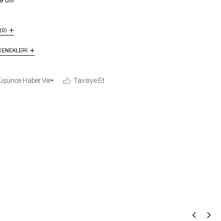
49 cm
(0)
ENEKLERI
üşünce Haber Ver
Tavsiye Et