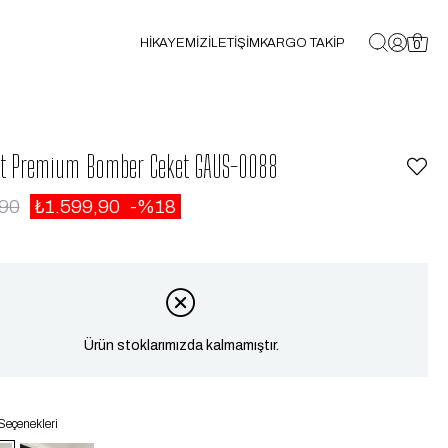
HİKAYEMİZ
İLETİŞİM
KARGO TAKİP
0
et Premium Bomber Ceket GAUS-0088
,90
₺1.599,90
18
Ürün stoklarımızda kalmamıştır.
Seçenekleri