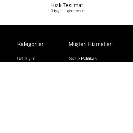
Hızlı Teslimat
1-3 iş günü içinde teslim
Kategoriler
Müşteri Hizmetleri
Üst Giyim
Gizlilik Politikası
Alt Giyim
Kargo Takibi
Dış Giyim
İletişim
Elbise
Sıkça Sorulan Sorular
Takım
KVKK
İndirim
Mesafeli Satış Sözleşmesi