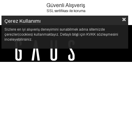
Güvenli Alışveriş
SSL sertifikası ile koruma
Çerez Kullanımı
Sizlere en iyi alışveriş deneyimini sunabilmek adına sitemizde
çerezler(cookies) kullanmaktayız. Detaylı bilgi için KVKK sözleşmesini
inceleyebilirsiniz.
GAUS, her kadının kendi stilini özgürce yansıtabilmesi için
var. Şıklığı sade bir dokunuşla buluşturuyoruz.