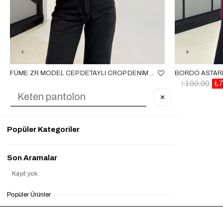
FÜME ZR MODEL CEP DETAYLI CROP DENIM CEKET GAUS-0078
₺1.399,90
₺449,90
%68
₺2.199,90
₺7
✕
Popüler Kategoriler
Son Aramalar
Kayıt yok
Popüler Ürünler