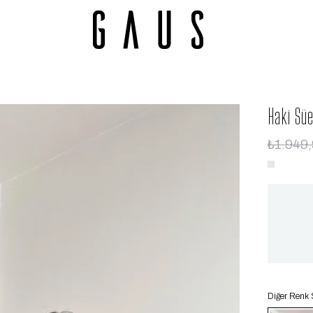
Haki Sü
₺1.949
Diğer Renk 