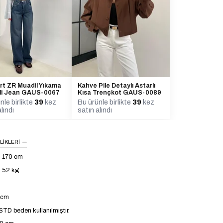
rt ZR Muadil Yıkama
Kahve Pile Detaylı Astarlı
li Jean GAUS-0067
Kısa Trençkot GAUS-0089
nle birlikte
39
kez
Bu ürünle birlikte
39
kez
lındı
satın alındı
LIKLERI
: 170 cm
: 52 kg
4 cm
TD beden kullanılmıştır.