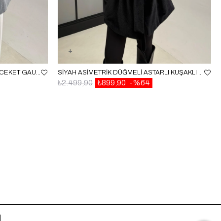
GRI BELI LASTIKLI DÜĞMELI KÜRK CEKET GAUS-00182
SIYAH ASIMETRIK DÜĞMELI ASTARLI KUŞAKLI KAŞE CEKET GAUS-00474
₺2.499,90
₺899,90
%64