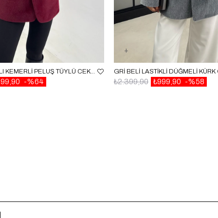
BORDO ASTARLI KEMERLI PELUŞ TÜYLÜ CEKET GAUS-00131
99,90
%64
₺2.399,90
₺999,90
%58