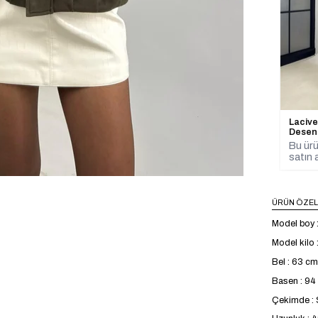
Lacive
Desen
Bu ürü
satın a
ÜRÜN ÖZEL
Model boy 
Model kilo 
Bel : 63 cm
Basen : 9
Çekimde : S