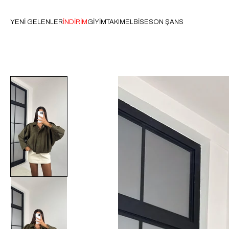
YENİ GELENLER
İNDİRİM
GİYİM
TAKIM
ELBİSE
SON ŞANS