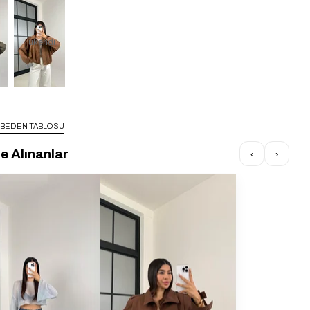
Tükendi
BEDEN TABLOSU
te Alınanlar
‹
›