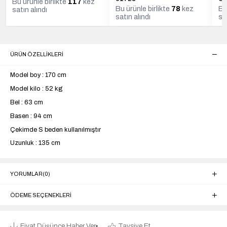
Bu ürünle birlikte
117
kez
Bu ürünle birlikte
78
kez
Bu
satın alındı
satın alındı
sa
ÜRÜN ÖZELLIKLERI
Model boy : 170 cm
Model kilo : 52 kg
Bel : 63 cm
Basen : 94 cm
Çekimde S beden kullanılmıştır
Uzunluk : 135 cm
YORUMLAR
(0)
ÖDEME SEÇENEKLERI
Fiyat Düşünce Haber Ver
Tavsiye Et