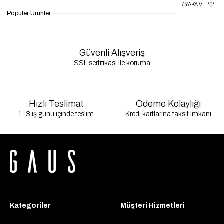
KAHVE YAN MINI KEMER DETAYLI ELBISE GAUS00055
KAHVE ÖNDEN DRAPELI V YAKA VATKALI ELBISE GAUS00056
Popüler Ürünler
₺1.500,00
₺450,00
%70
₺1.500,00
₺399,90
%73
₺1
Güvenli Alışveriş
SSL sertifikası ile koruma
Hızlı Teslimat
Ödeme Kolaylığı
1-3 iş günü içinde teslim
Kredi kartlarına taksit imkanı
Kategoriler
Müşteri Hizmetleri