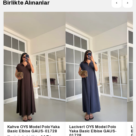
Birlikte Alınanlar
‹
›
Kahve OYS Model Polo Yaka
Lacivert OYS Model Polo
La
Basic Elbise GAUS-01728
Yaka Basic Elbise GAUS-
Ba
01728
G