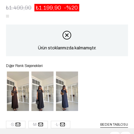
₺1.499,90
₺1.199,90
20
Ürün stoklarımızda kalmamıştır.
Diğer Renk Seçenekleri
Tükendi
Tükendi
S
M
L
BEDEN TABLOSU